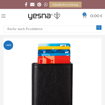
Händlerbewerbung
0
0,00
€
-44%