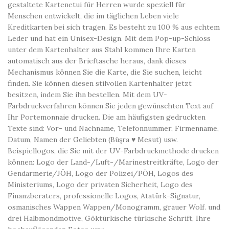
gestaltete Kartenetui für Herren wurde speziell für
Menschen entwickelt, die im täglichen Leben viele
Kreditkarten bei sich tragen. Es besteht zu 100 % aus echtem
Leder und hat ein Unisex-Design. Mit dem Pop-up-Schloss
unter dem Kartenhalter aus Stahl kommen Ihre Karten
automatisch aus der Brieftasche heraus, dank dieses
Mechanismus können Sie die Karte, die Sie suchen, leicht
finden. Sie können diesen stilvollen Kartenhalter jetzt
besitzen, indem Sie ihn bestellen. Mit dem UV-
Farbdruckverfahren können Sie jeden gewünschten Text auf
Ihr Portemonnaie drucken. Die am häufigsten gedruckten
Texte sind: Vor- und Nachname, Telefonnummer, Firmenname,
Datum, Namen der Geliebten (Büşra ♥ Mesut) usw.
Beispiellogos, die Sie mit der UV-Farbdruckmethode drucken
können: Logo der Land-/Luft-/Marinestreitkräfte, Logo der
Gendarmerie/JÖH, Logo der Polizei/PÖH, Logos des
Ministeriums, Logo der privaten Sicherheit, Logo des
Finanzberaters, professionelle Logos, Atatürk-Signatur,
osmanisches Wappen Wappen/Monogramm, grauer Wolf. und
drei Halbmondmotive, Göktürkische türkische Schrift, Ihre