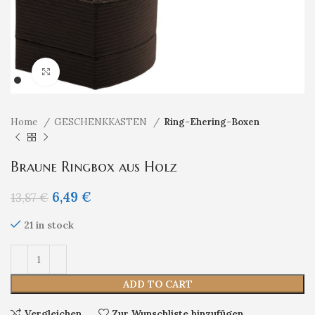
Klicken um zu vergrößern
Home
GESCHENKKASTEN
Ring-Ehering-Boxen
Braune Ringbox aus Holz
6,49
€
13,87
€
21 in stock
ADD TO CART
Vergleichen
Zur Wunschliste hinzufügen