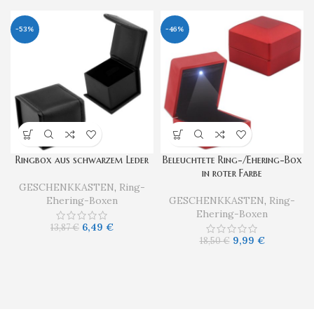
-53%
-46%
Ringbox aus schwarzem Leder
Beleuchtete Ring-/Ehering-Box
in roter Farbe
GESCHENKKASTEN
,
Ring-
Ehering-Boxen
GESCHENKKASTEN
,
Ring-
Ehering-Boxen
6,49
€
13,87
€
9,99
€
18,50
€