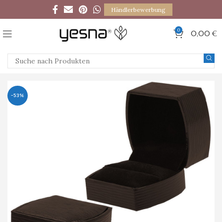
Händlerbewerbung
0
0,00
€
-53%