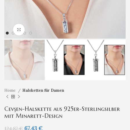
Klicken um zu vergrößern
Home
Halsketten für Damen
Cevşen-Halskette aus 925er-Sterlingsilber
mit Minarett-Design
67,43
€
124,87
€