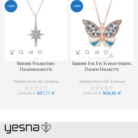
-44%
-44%
Silberne Polarstern-
Silberne Evil Eye Schmetterling
Damenhalskette
Damen Halskette
Halsketten für Damen
Halsketten für Damen
637,77
€
956,65
€
1.136,80
€
1.705,20
€