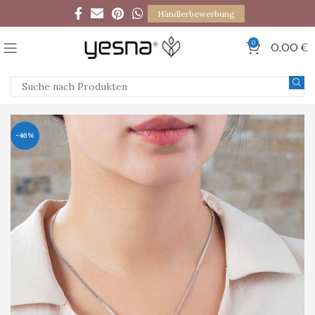
Händlerbewerbung
0
0,00
€
-46%