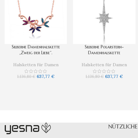
Silberne Damenhalskette
Silberne Polarstern-
„Zweig der Liebe“.
Damenhalskette
Halsketten für Damen
Halsketten für Damen
637,77
€
637,77
€
1.136,80
€
1.136,80
€
NÜTZLICHE 