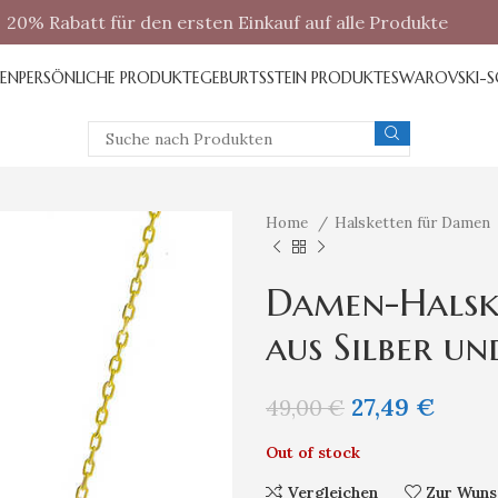
20% Rabatt für den ersten Einkauf auf alle Produkte
REN
PERSÖNLICHE PRODUKTE
GEBURTSSTEIN PRODUKTE
SWAROVSKI-
Home
Halsketten für Damen
Damen-Halske
aus Silber u
27,49
€
49,00
€
Out of stock
Vergleichen
Zur Wunsc