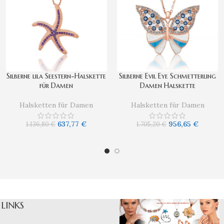
Silberne lila Seestern-Halskette
Silberne Evil Eye Schmetterling
für Damen
Damen Halskette
Halsketten für Damen
Halsketten für Damen
637,77
€
956,65
€
1.136,80
€
1.705,20
€
LINKS