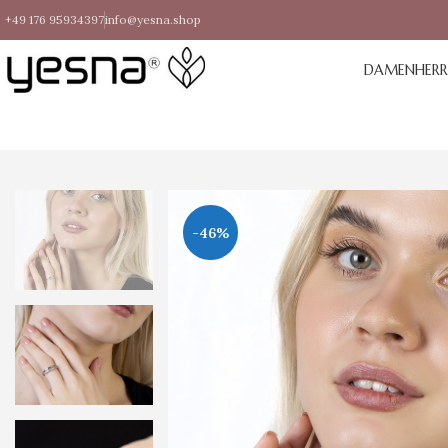
+49 176 95934397
info@yesna.shop
DAMEN
HER
-46%