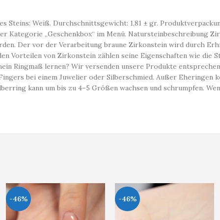
e des Steins: Weiß. Durchschnittsgewicht: 1,81 ± gr. Produktverpac
er Kategorie „Geschenkbox“ im Menü. Natursteinbeschreibung Zirkon
n. Der vor der Verarbeitung braune Zirkonstein wird durch Erhit
en Vorteilen von Zirkonstein zählen seine Eigenschaften wie die St
 mein Ringmaß lernen? Wir versenden unsere Produkte entspreche
 Fingers bei einem Juwelier oder Silberschmied. Außer Eheringen k
ilberring kann um bis zu 4–5 Größen wachsen und schrumpfen. Wenn
-46%
-46%