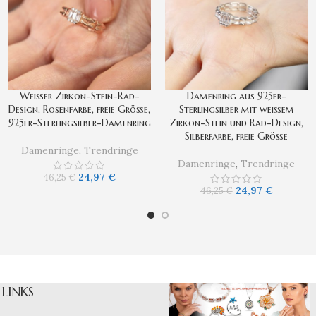
Weißer Zirkon-Stein-Rad-
Damenring aus 925er-
Design, Rosenfarbe, freie Größe,
Sterlingsilber mit weißem
925er-Sterlingsilber-Damenring
Zirkon-Stein und Rad-Design,
Silberfarbe, freie Größe
Damenringe
,
Trendringe
Damenringe
,
Trendringe
24,97
€
46,25
€
24,97
€
46,25
€
LINKS