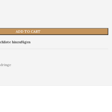
ADD TO CART
hliste hinzufügen
dringe