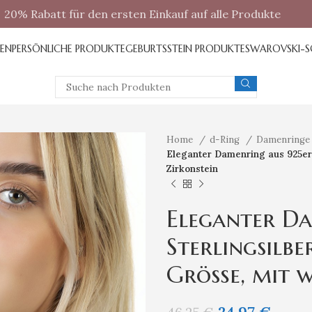
20% Rabatt für den ersten Einkauf auf alle Produkte
REN
PERSÖNLICHE PRODUKTE
GEBURTSSTEIN PRODUKTE
SWAROVSKI-
Home
d-Ring
Damenring
Eleganter Damenring aus 925er-
Zirkonstein
Eleganter Da
Sterlingsilber
Größe, mit w