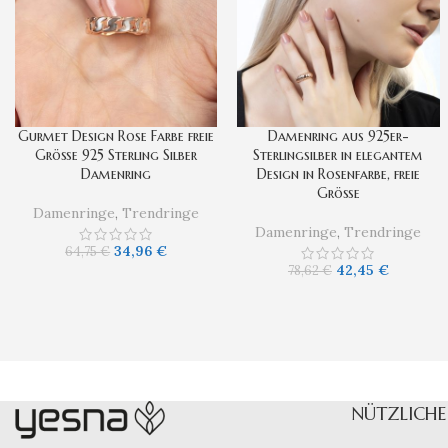
Gurmet Design Rose Farbe freie
Damenring aus 925er-
Größe 925 Sterling Silber
Sterlingsilber in elegantem
Damenring
Design in Rosenfarbe, freie
Größe
Damenringe
,
Trendringe
Damenringe
,
Trendringe
34,96
€
64,75
€
42,45
€
78,62
€
NÜTZLICHE 