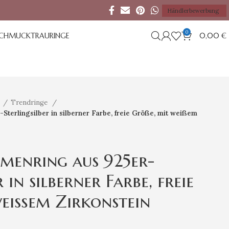
Händlerbewerbung
0
SCHMUCK
TRAURINGE
0,00
€
e
Trendringe
Sterlingsilber in silberner Farbe, freie Größe, mit weißem
menring aus 925er-
 in silberner Farbe, freie
eißem Zirkonstein