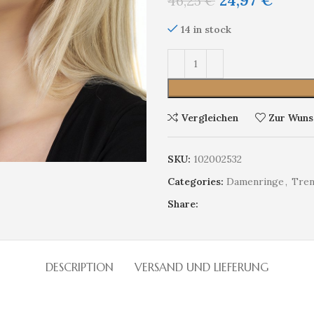
24,97
€
46,25
€
14 in stock
Vergleichen
Zur Wunsc
SKU:
102002532
Categories:
Damenringe
,
Tren
Share:
DESCRIPTION
VERSAND UND LIEFERUNG