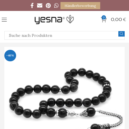
Händlerbewerbung
0
0,00
€
-46%