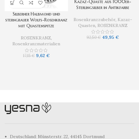
Kazaz-Quaste aus 1000er-
Sterlingsilber in Antikfarbe
Silberner Halbmond und
Rosenkranzzubehör
,
Kazaz-
sterngrauer Wolfs-Rosenkranz
Quasten
,
ROSENKRANZ
mit Quastenspitze
49,95
€
92,50
€
ROSENKRANZ
,
Rosenkranzmaterialien
9,62
€
17,15
€
Deutschland: Münsterstr. 22, 44145 Dortmund