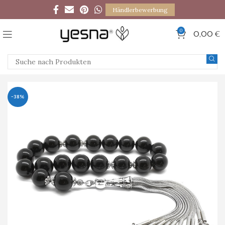
Händlerbewerbung
0
0,00
€
-38%