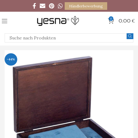
Händlerbewerbung
0
0,00
€
-44%