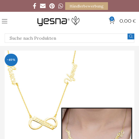
Händlerbewerbung
0
0,00
€
-49%