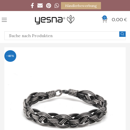
Händlerbewerbung
0
0,00
€
-46%