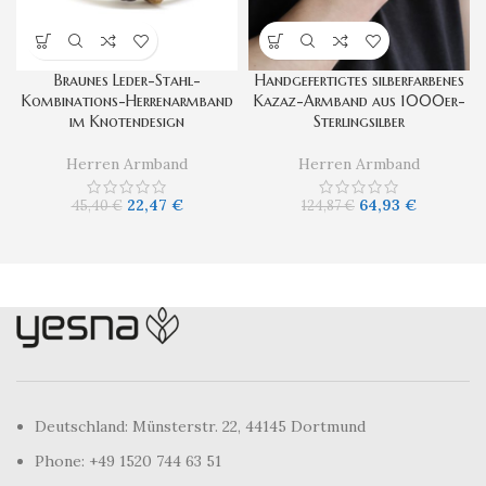
Braunes Leder-Stahl-
Handgefertigtes silberfarbenes
Kombinations-Herrenarmband
Kazaz-Armband aus 1000er-
im Knotendesign
Sterlingsilber
Herren Armband
Herren Armband
22,47
€
64,93
€
45,40
€
124,87
€
Deutschland: Münsterstr. 22, 44145 Dortmund
Phone: +49 1520 744 63 51