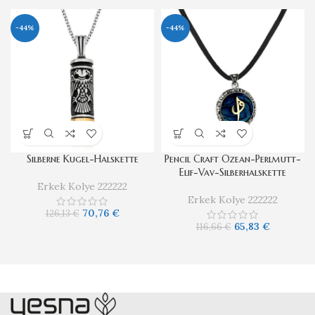
-44%
-44%
Silberne Kugel-Halskette
Pencil Craft Ozean-Perlmutt-
Elif-Vav-Silberhalskette
Erkek Kolye 222222
Erkek Kolye 222222
70,76
€
126,13
€
65,83
€
116,66
€