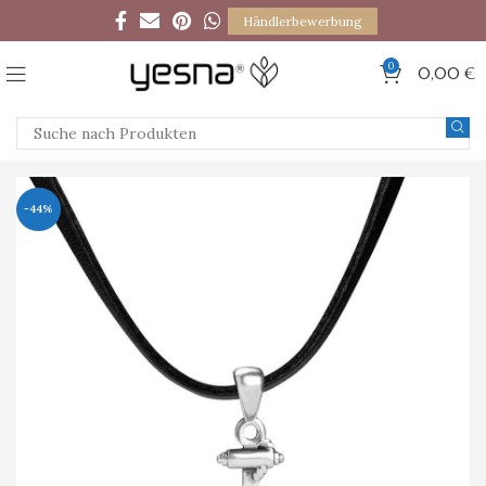
Händlerbewerbung
0
0,00
€
-44%