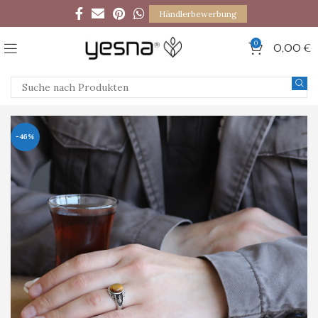
Händlerbewerbung
0
0,00
€
-46%