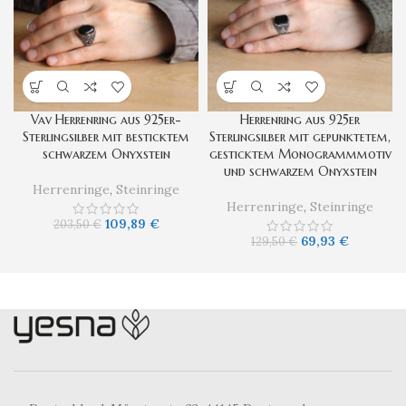
Vav Herrenring aus 925er-
Herrenring aus 925er
Sterlingsilber mit besticktem
Sterlingsilber mit gepunktetem,
schwarzem Onyxstein
gesticktem Monogrammmotiv
und schwarzem Onyxstein
Herrenringe
,
Steinringe
Herrenringe
,
Steinringe
109,89
€
203,50
€
69,93
€
129,50
€