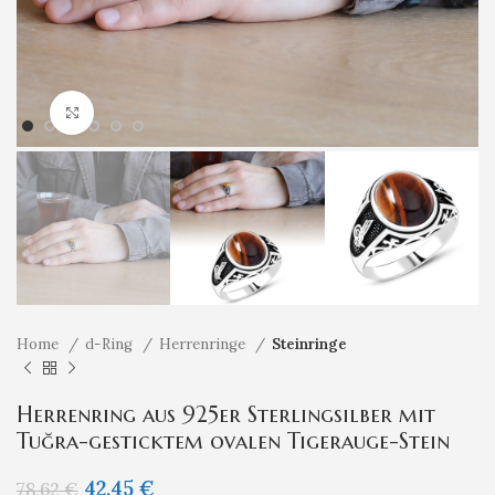
Klicken um zu vergrößern
Home
d-Ring
Herrenringe
Steinringe
Herrenring aus 925er Sterlingsilber mit
Tuğra-gesticktem ovalen Tigerauge-Stein
42,45
€
78,62
€