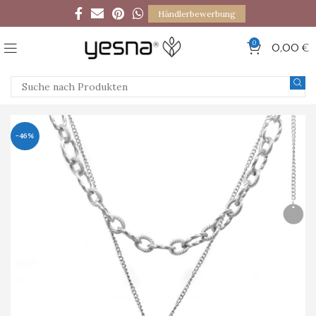
Händlerbewerbung
0
0,00
€
-46%