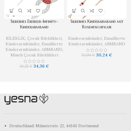
​Silbernes Erdbeer-Infinity-
​Silbernes Kinderarmband mit
Kinderarmband
Rosenfischfigur
BİLEKLİK
,
Çocuk Bileklikleri
,
Kinderarmbänder
,
Emaillierte
Kinderarmbänder
,
Emaillierte
Kinderarmbänder
,
ARMBAND
Kinderarmbänder
,
ARMBAND
,
Mineli Çocuk Bileklikleri
30,24
€
53,90
€
34,36
€
61,25
€
Deutschland: Münsterstr. 22, 44145 Dortmund