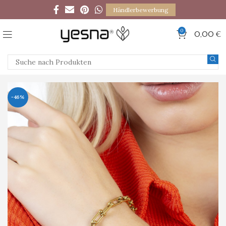
Händlerbewerbung
0
0,00
€
-46%