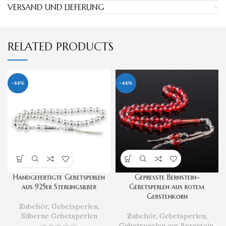
VERSAND UND LIEFERUNG
RELATED PRODUCTS
-44%
-44%
Handgefertigte Gebetsperlen
Gepresste Bernstein-
aus 925er Sterlingsilber
Gebetsperlen aus rotem
Gerstenkorn
Zubehör
,
Gebetsperlen
,
Silberne Gebetsperlen
Zubehör
,
Gebetsperlen
,
Gebetsperlen aus Bernstein
,