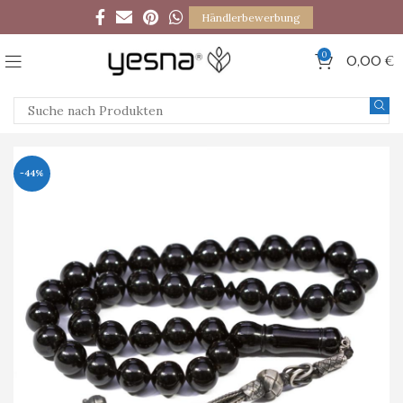
Händlerbewerbung
0
0,00
€
-44%