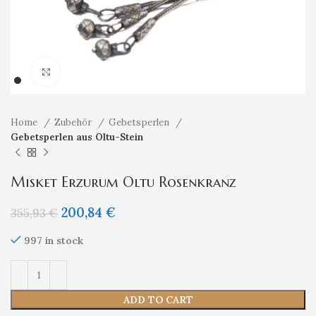
Klicken um zu vergrößern
Home
Zubehör
Gebetsperlen
Gebetsperlen aus Oltu-Stein
Misket Erzurum Oltu Rosenkranz
200,84
€
355,93
€
997 in stock
ADD TO CART