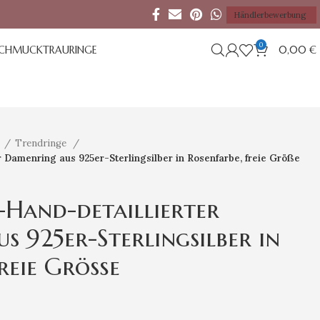
Händlerbewerbung
0
SCHMUCK
TRAURINGE
0,00
€
e
Trendringe
 Damenring aus 925er-Sterlingsilber in Rosenfarbe, freie Größe
Hand-detaillierter
s 925er-Sterlingsilber in
freie Größe