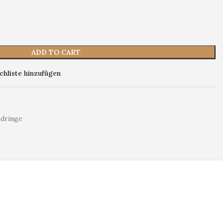
ADD TO CART
hliste hinzufügen
dringe