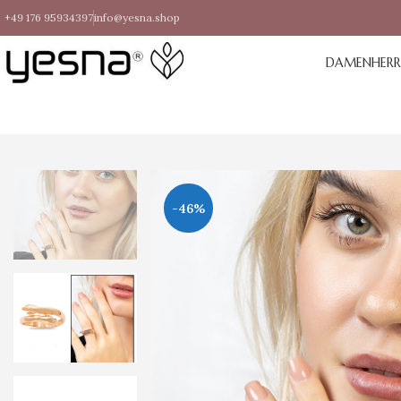
+49 176 95934397
info@yesna.shop
DAMEN
HER
-46%