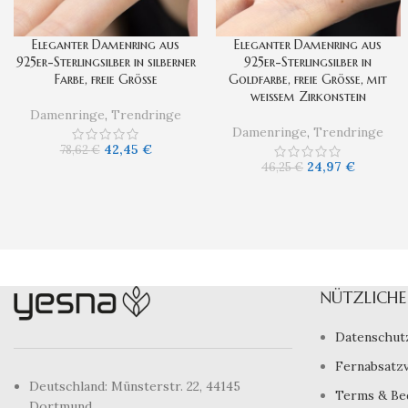
Eleganter Damenring aus
Eleganter Damenring aus
925er-Sterlingsilber in silberner
925er-Sterlingsilber in
Farbe, freie Größe
Goldfarbe, freie Größe, mit
weißem Zirkonstein
Damenringe
,
Trendringe
Damenringe
,
Trendringe
42,45
€
78,62
€
24,97
€
46,25
€
NÜTZLICHE 
Datenschut
Fernabsatz
Deutschland: Münsterstr. 22, 44145
Terms & Be
Dortmund