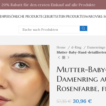
20% Rabatt für den ersten Einkauf auf alle Produkte
REN
PERSÖNLICHE PRODUKTE
GEBURTSSTEIN PRODUKTE
SWAROVSKI-
Home
d-Ring
Damenring
Mutter-Baby-Hand-detaillierter
Mutter-Baby-
Damenring au
Rosenfarbe, 
30,96
€
57,35
€