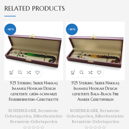
RELATED PRODUCTS
-46%
-46%
925 Sterling Silber Nakkaş
925 Sterling Silber Nakkaş
Imameli Hookah Design
Imameli Hookah Design
gefilterte grün-schwarze
gefilterte Bala-Black Fire
Feuerbernstein-Gebetskette
Amber Gebetsperlen
ROSENKRANZ
,
Bernstein-
ROSENKRANZ
,
Bernstein-
Gebetsperlen
,
Silberbestickte
Gebetsperlen
,
Silberbestickte
Bernstein-Gebetsperlen
Bernstein-Gebetsperlen