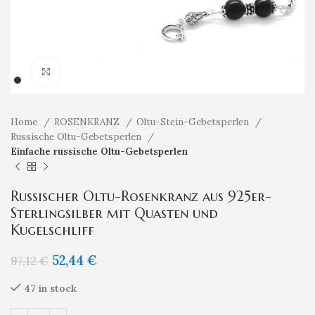
Klicken um zu vergrößern
Home
ROSENKRANZ
Oltu-Stein-Gebetsperlen
Russische Oltu-Gebetsperlen
Einfache russische Oltu-Gebetsperlen
Russischer Oltu-Rosenkranz aus 925er-
Sterlingsilber mit Quasten und
Kugelschliff
52,44
€
97,12
€
47 in stock