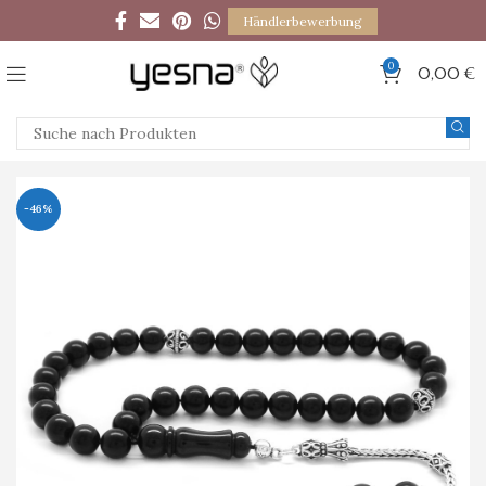
Händlerbewerbung
0
0,00
€
-46%