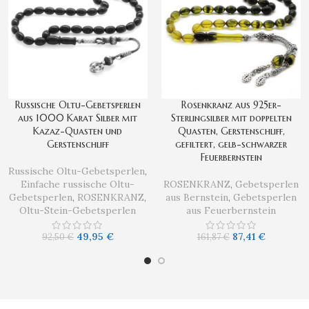
Russische Oltu-Gebetsperlen
Rosenkranz aus 925er-
aus 1000 Karat Silber mit
Sterlingsilber mit doppelten
Kazaz-Quasten und
Quasten, Gerstenschliff,
Gerstenschliff
gefiltert, gelb-schwarzer
Feuerbernstein
Russische Oltu-Gebetsperlen
,
Einfache russische Oltu-
ROSENKRANZ
,
Gebetsperlen
Gebetsperlen
,
ROSENKRANZ
,
aus Bernstein
,
Gebetsperlen
Oltu-Stein-Gebetsperlen
aus Feuerbernstein
49,95
€
87,41
€
92,50
€
161,87
€