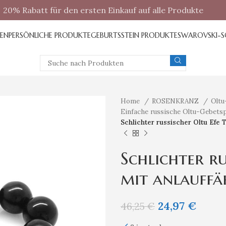
20% Rabatt für den ersten Einkauf auf alle Produkte
REN
PERSÖNLICHE PRODUKTE
GEBURTSSTEIN PRODUKTE
SWAROVSKI-
Home
ROSENKRANZ
Oltu
Einfache russische Oltu-Gebets
Schlichter russischer Oltu Efe 
Schlichter ru
mit anlauffä
24,97
€
46,25
€