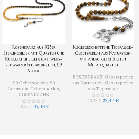
Rosenkranz aus 925er
Kugelgeschnittene Tigerauge-
Sterlingsilber mit Quasten und
Gebetsperlen aus Naturstein
Kugelschliff, gefiltert, weiß-
mit anlaufgeschützten
schwarzer Feuerbernstein, 99
Metallquasten
Stück
ROSENKRANZ
,
Gebetsperlen
99 Gebetsperlen
,
99
aus Naturstein
,
Gebetsperlen
Bernstein-Gebetsperlen
,
aus Tigerauge
ROSENKRANZ
22,47
€
46,25
€
37,46
€
69,37
€