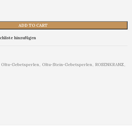
ADD TO CART
hliste hinzufügen
e Oltu-Gebetsperlen
,
Oltu-Stein-Gebetsperlen
,
ROSENKRANZ
,