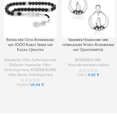
Russischer Oltu-Rosenkranz
Silberner Halbmond und
aus 1000 Karat Silber mit
sterngrauer Wolfs-Rosenkranz
Kazaz-Quasten
mit Quastenspitze
Russische Oltu-Gebetsperlen
,
ROSENKRANZ
,
Einfache russische Oltu-
Rosenkranzmaterialien
Gebetsperlen
,
ROSENKRANZ
,
Oltu-Stein-Gebetsperlen
9,62
€
17,15
€
59,94
€
111,00
€