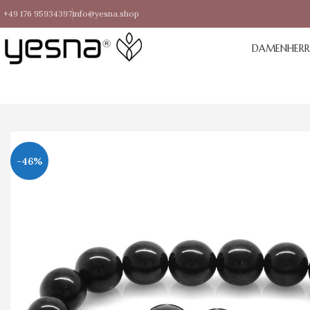
+49 176 95934397
info@yesna.shop
DAMEN
HER
-46%