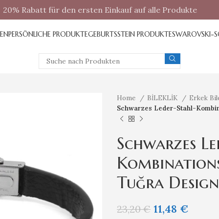
20% Rabatt für den ersten Einkauf auf alle Produkte
REN
PERSÖNLICHE PRODUKTE
GEBURTSSTEIN PRODUKTE
SWAROVSKI-
Home
BİLEKLİK
Erkek Bil
Schwarzes Leder-Stahl-Kombin
Schwarzes Le
Kombination
Tuğra Design
11,48
€
23,20
€