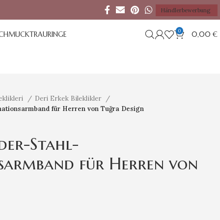
Händlerbewerbung
0
SCHMUCK
TRAURINGE
0,00
€
eklikleri
Deri Erkek Bileklikler
ationsarmband für Herren von Tuğra Design
der-Stahl-
sarmband für Herren von