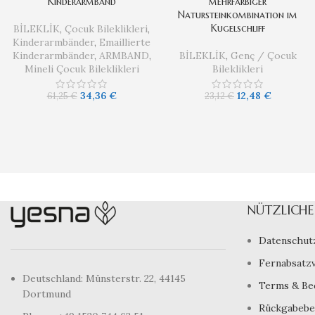
Kinderarmband
mehrfarbiger
Natursteinkombination im
Kugelschliff
BİLEKLİK
,
Çocuk Bileklikleri
,
Kinderarmbänder
,
Emaillierte
Kinderarmbänder
,
ARMBAND
,
BİLEKLİK
,
Genç / Çocuk
Mineli Çocuk Bileklikleri
Bileklikleri
34,36
€
12,48
€
61,25
€
23,12
€
NÜTZLICHE 
Datenschut
Fernabsatz
Deutschland: Münsterstr. 22, 44145
Terms & Be
Dortmund
Rückgabebe