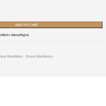
ADD TO CART
hliste hinzufügen
kek Bileklikler
,
Erkek Bileklikleri