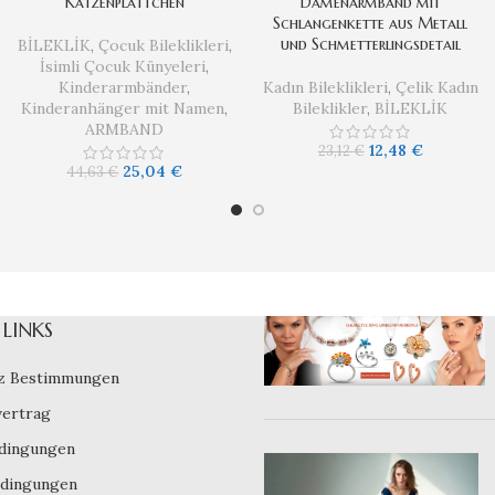
Katzenplättchen
Damenarmband mit
Schlangenkette aus Metall
und Schmetterlingsdetail
BİLEKLİK
,
Çocuk Bileklikleri
,
İsimli Çocuk Künyeleri
,
Kinderarmbänder
,
Kadın Bileklikleri
,
Çelik Kadın
Kinderanhänger mit Namen
,
Bileklikler
,
BİLEKLİK
ARMBAND
12,48
€
23,12
€
25,04
€
44,63
€
LINKS
z Bestimmungen
vertrag
dingungen
dingungen