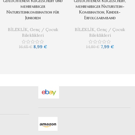
geflochtenem Kugelschliff und
geflochtenem Kugelschliff,
mehrfarbiger
mehrfarbiger Naturstein-
Natursteinkombination für
Kombination, Kinder-
Junioren
Erfolgsarmband
BİLEKLİK
,
Genç / Çocuk
BİLEKLİK
,
Genç / Çocuk
Bileklikleri
Bileklikleri
8,99
€
7,99
€
16,65
€
14,80
€