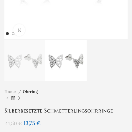
Klicken um zu vergrößern
Home
Ohrring
Silberbesetzte Schmetterlingsohrringe
13,75
€
24,50
€