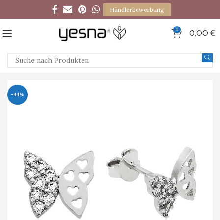
Händlerbewerbung
0
0,00
€
-44%