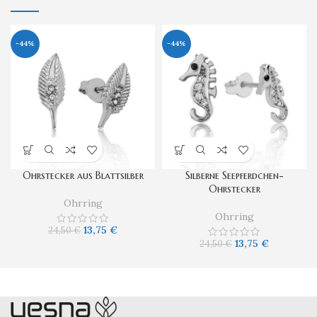
-44%
-44%
Ohrstecker aus Blattsilber
Silberne Seepferdchen-
Ohrstecker
Ohrring
Ohrring
13,75
€
24,50
€
13,75
€
24,50
€