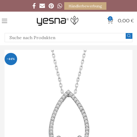
Händlerbewerbung
0
0,00
€
-44%