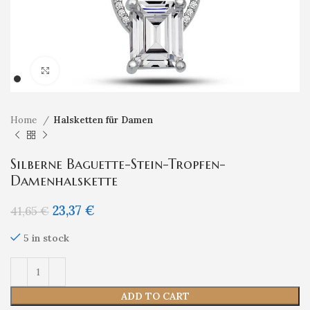
Klicken um zu vergrößern
Home
Halsketten für Damen
Silberne Baguette-Stein-Tropfen-
Damenhalskette
23,37
€
41,65
€
5 in stock
ADD TO CART