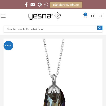
Händlerbewerbung
0
0,00
€
-44%