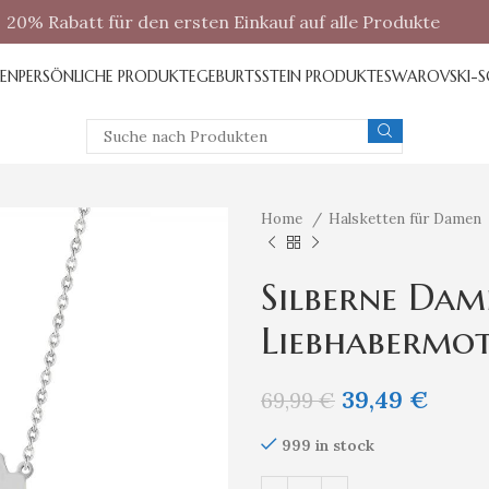
20% Rabatt für den ersten Einkauf auf alle Produkte
REN
PERSÖNLICHE PRODUKTE
GEBURTSSTEIN PRODUKTE
SWAROVSKI-
Home
Halsketten für Damen
Silberne Dam
Liebhabermot
39,49
€
69,99
€
999 in stock