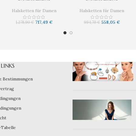
Halsketten für Damen
Halsketten für Damen
717,49
€
558,05
€
1.278,90
€
994,70
€
LINKS
z Bestimmungen
vertrag
dingungen
dingungen
cht
-Tabelle