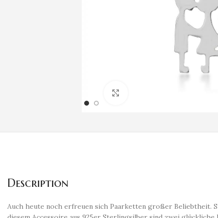
Klicken um zu vergrößern
Description
Auch heute noch erfreuen sich Paarketten großer Beliebtheit. S
diesem Accessoire aus 925er Sterlingsilber sind zwei glückliche 