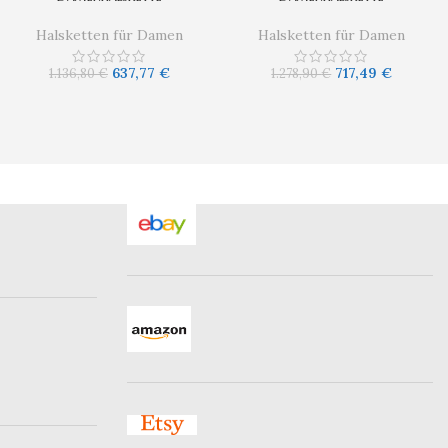
Halsketten für Damen
Halsketten für Damen
637,77
€
717,49
€
1.136,80
€
1.278,90
€