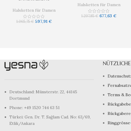
Halsketten für Damen
Halsketten für Damen
677,63
€
1.207,85
€
597,91
€
1.065,75
€
NÜTZLICHE 
Datenschut
Fernabsatz
Deutschland: Münsterstr. 22, 44145
Terms & Be
Dortmund
Rückgabebe
Phone: +49 1520 744 63 51
Rückgabere
Türkei: Gen. Dr. T. Sağlam Cad. No: 63/69,
Ringgrösse
Etlik/Ankara