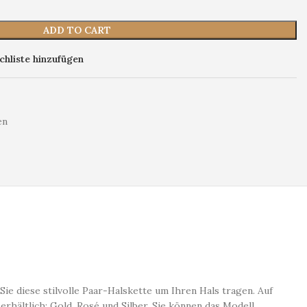
ADD TO CART
hliste hinzufügen
en
e diese stilvolle Paar-Halskette um Ihren Hals tragen. Auf
erhältlich: Gold, Rosé und Silber. Sie können das Modell