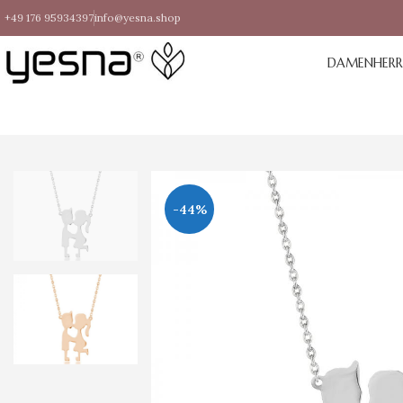
+49 176 95934397
info@yesna.shop
DAMEN
HER
-44%