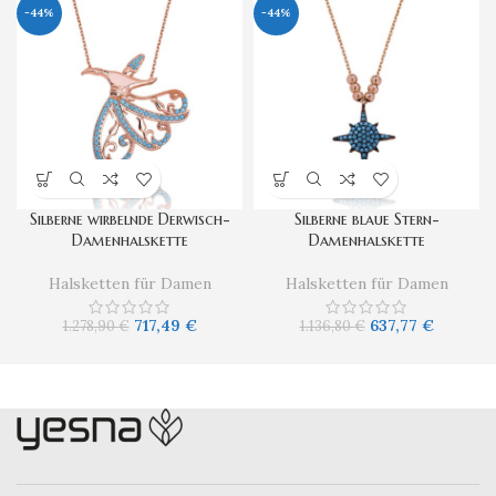
-44%
-44%
Silberne wirbelnde Derwisch-
Silberne blaue Stern-
Damenhalskette
Damenhalskette
Halsketten für Damen
Halsketten für Damen
717,49
€
637,77
€
1.278,90
€
1.136,80
€