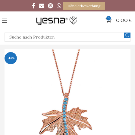
Händlerbewerbung
0
0,00
€
-44%