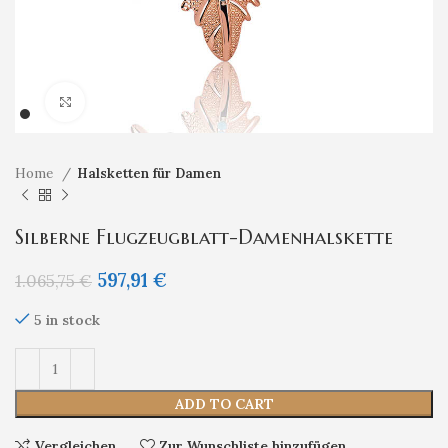
Klicken um zu vergrößern
Home
Halsketten für Damen
Silberne Flugzeugblatt-Damenhalskette
597,91
€
1.065,75
€
5 in stock
ADD TO CART
Vergleichen
Zur Wunschliste hinzufügen