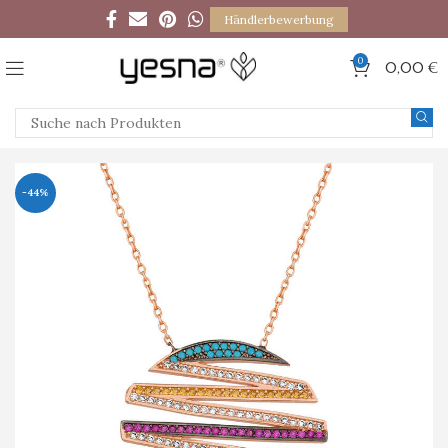
Händlerbewerbung
0
0,00
€
-44%