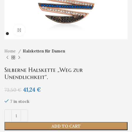
Klicken um zu vergrößern
Home
Halsketten für Damen
Silberne Halskette „Weg zur
Unendlichkeit“.
41,24
€
73,50
€
7 in stock
ADD TO CART