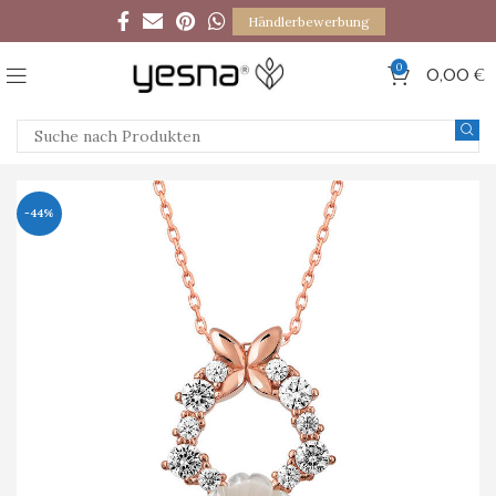
Händlerbewerbung
0
0,00
€
-44%