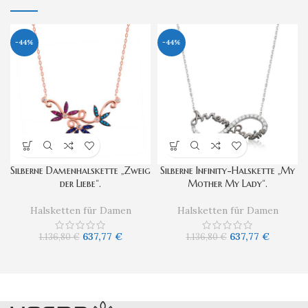
-44%
-44%
Silberne Damenhalskette „Zweig
Silberne Infinity-Halskette „My
der Liebe“.
Mother My Lady“.
Halsketten für Damen
Halsketten für Damen
637,77
€
637,77
€
1.136,80
€
1.136,80
€