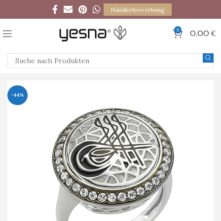
Händlerbewerbung
0
0,00
€
-44%