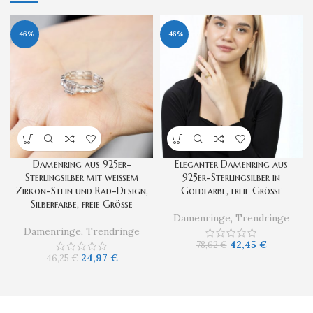
-46%
-46%
Damenring aus 925er-
Eleganter Damenring aus
Sterlingsilber mit weißem
925er-Sterlingsilber in
Zirkon-Stein und Rad-Design,
Goldfarbe, freie Größe
Silberfarbe, freie Größe
Damenringe
,
Trendringe
Damenringe
,
Trendringe
42,45
€
78,62
€
24,97
€
46,25
€