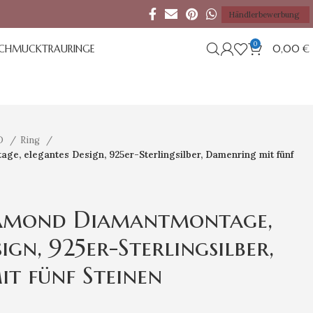
Händlerbewerbung
0
SCHMUCK
TRAURINGE
0,00
€
D
Ring
ge, elegantes Design, 925er-Sterlingsilber, Damenring mit fünf
iamond Diamantmontage,
ign, 925er-Sterlingsilber,
t fünf Steinen