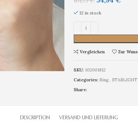
54,94
€
101,75
€
12 in stock
Vergleichen
Zur Wunsc
SKU:
102001812
Categories:
Ring
,
STARLIGHT
Share:
DESCRIPTION
VERSAND UND LIEFERUNG