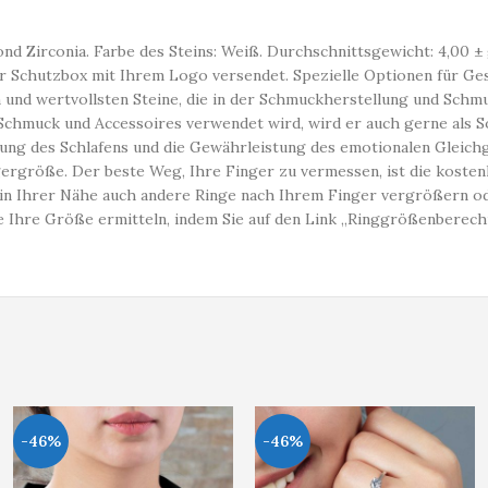
ond Zirconia. Farbe des Steins: Weiß. Durchschnittsgewicht: 4,00 ± g
r Schutzbox mit Ihrem Logo versendet. Spezielle Optionen für Ge
n und wertvollsten Steine, die in der Schmuckherstellung und Sch
n Schmuck und Accessoires verwendet wird, wird er auch gerne als S
erung des Schlafens und die Gewährleistung des emotionalen Gleic
rgröße. Der beste Weg, Ihre Finger zu vermessen, ist die kosten
n Ihrer Nähe auch andere Ringe nach Ihrem Finger vergrößern oder
Ihre Größe ermitteln, indem Sie auf den Link „Ringgrößenberechn
-46%
-46%