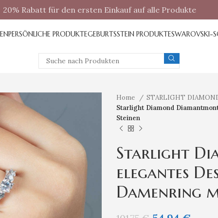
20% Rabatt für den ersten Einkauf auf alle Produkte
REN
PERSÖNLICHE PRODUKTE
GEBURTSSTEIN PRODUKTE
SWAROVSKI-
Home
STARLIGHT DIAMON
Starlight Diamond Diamantmonta
Steinen
Starlight D
elegantes Des
Damenring mi