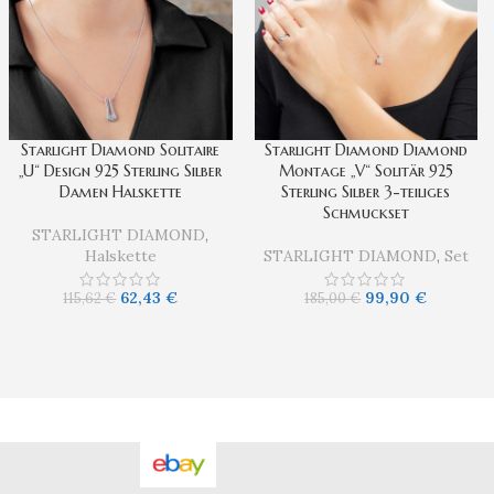
Starlight Diamond Solitaire
Starlight Diamond Diamond
„U“ Design 925 Sterling Silber
Montage „V“ Solitär 925
Damen Halskette
Sterling Silber 3-teiliges
Schmuckset
STARLIGHT DIAMOND
,
Halskette
STARLIGHT DIAMOND
,
Set
62,43
€
99,90
€
115,62
€
185,00
€