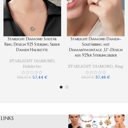
Starlight Diamond Solitär
Starlight Diamond Damen-
Ring Design 925 Sterling Silber
Solitärring mit
Damen Halskette
Diamantmontage „U“-Design
aus 925er Sterlingsilber
STARLIGHT DIAMOND
,
Halskette
STARLIGHT DIAMOND
,
Ring
57,44
€
37,46
€
106,37
€
69,37
€
LINKS