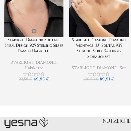
Starlight Diamond Solitaire
Starlight Diamond Diamond
Spiral Design 925 Sterling Silber
Montage „U“ Solitär 925
Damen Halskette
Sterling Silber 3-teiliges
Schmuckset
STARLIGHT DIAMOND
,
Halskette
STARLIGHT DIAMOND
,
Set
49,95
€
89,91
€
92,50
€
166,50
€
NÜTZLICHE 