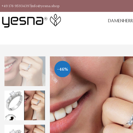
+49 176 95934397
info@yesna.shop
DAMEN
HER
-46%