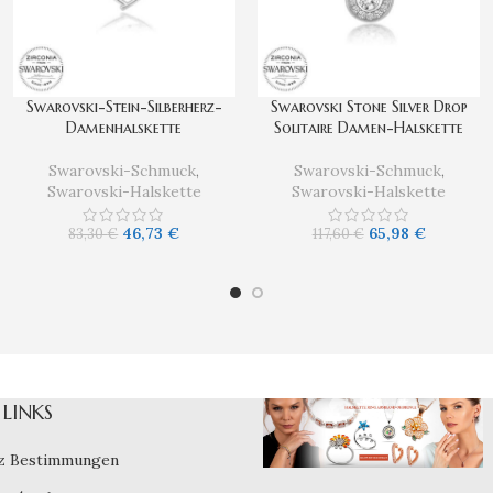
Swarovski-Stein-Silberherz-
Swarovski Stone Silver Drop
Damenhalskette
Solitaire Damen-Halskette
Swarovski-Schmuck
,
Swarovski-Schmuck
,
Swarovski-Halskette
Swarovski-Halskette
46,73
€
65,98
€
83,30
€
117,60
€
LINKS
z Bestimmungen