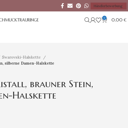
Händlerbewerbung
0
SCHMUCK
TRAURINGE
0,00
€
Swarovski-Halskette
ein, silberne Damen-Halskette
stall, brauner Stein,
en-Halskette