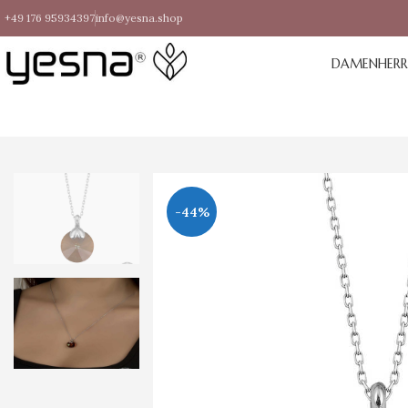
+49 176 95934397
info@yesna.shop
DAMEN
HER
-44%