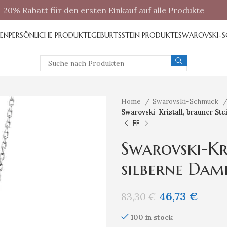
20% Rabatt für den ersten Einkauf auf alle Produkte
REN
PERSÖNLICHE PRODUKTE
GEBURTSSTEIN PRODUKTE
SWAROVSKI-
Home
Swarovski-Schmuck
Swarovski-Kristall, brauner St
Swarovski-Kri
silberne Dam
46,73
€
83,30
€
100 in stock