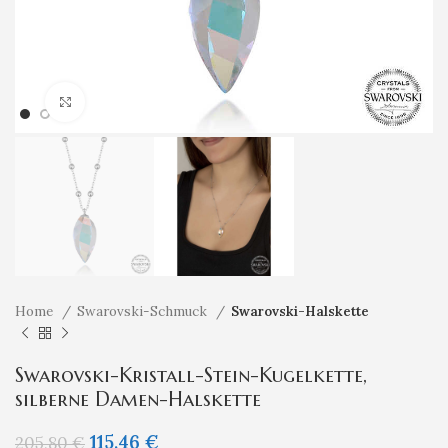
Klicken um zu vergrößern
Home
Swarovski-Schmuck
Swarovski-Halskette
Swarovski-Kristall-Stein-Kugelkette,
silberne Damen-Halskette
115,46
€
205,80
€