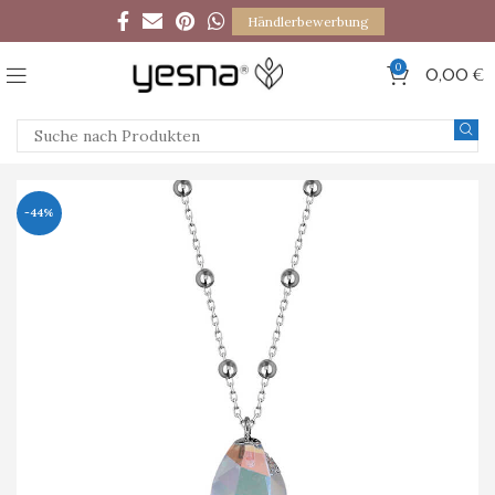
Händlerbewerbung
0
0,00
€
-44%