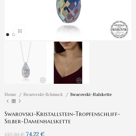
Klicken um zu vergrößern
Home
Swarovski-Schmuck
Swarovski-Halskette
Swarovski-Kristallstein-Tropfenschliff-
Silber-Damenhalskette
74,22
€
132,30
€