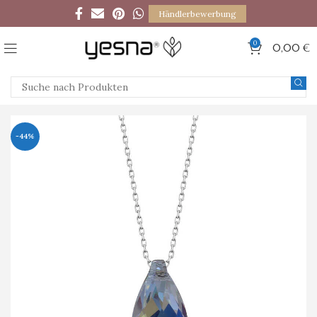
Händlerbewerbung
0
0,00
€
-44%