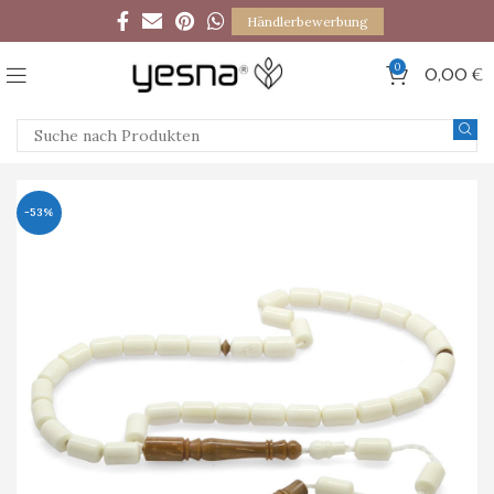
Händlerbewerbung
0
0,00
€
-53%