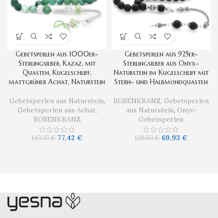
Gebetsperlen aus 1000er-
Gebetsperlen aus 925er-
Sterlingsilber, Kazaz, mit
Sterlingsilber aus Onyx-
Quasten, Kugelschliff,
Naturstein im Kugelschliff mit
mattgrüner Achat, Naturstein
Stern- und Halbmondquasten
Gebetsperlen aus Naturstein
,
ROSENKRANZ
,
Gebetsperlen
Gebetsperlen aus Achat
,
aus Naturstein
,
Onyx-
ROSENKRANZ
Gebetsperlen
77,42
€
69,93
€
143,37
€
129,50
€