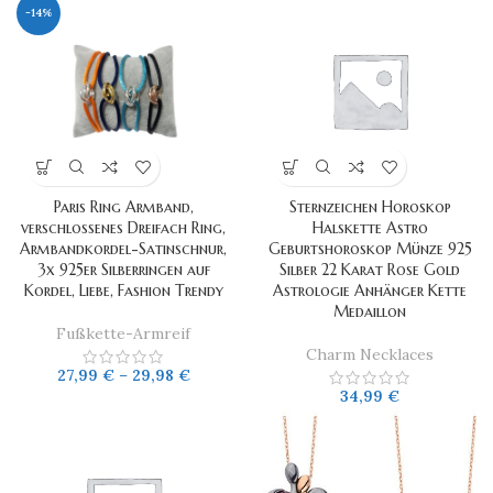
-14%
Paris Ring Armband,
Sternzeichen Horoskop
verschlossenes Dreifach Ring,
Halskette Astro
Armbandkordel-Satinschnur,
Geburtshoroskop Münze 925
3x 925er Silberringen auf
Silber 22 Karat Rose Gold
Kordel, Liebe, Fashion Trendy
Astrologie Anhänger Kette
Medaillon
Fußkette-Armreif
Charm Necklaces
27,99
€
–
29,98
€
34,99
€