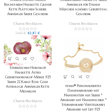
Buchstaben Halskette Gravur
Anhänger für Damen
Kette Plättchen Scheibe
Mädchen schönes Geburtstag
Anhänger Silber Geschenk
Geschenk
Charm Necklaces
Charm Necklaces
42,87
€
74,07
€
Sternzeichen Horoskop
Halskette Astro
Geburtshoroskop Münze 925
Silber 22 Karat Rose Gold
yesna® Personalisiertes
Astrologie Anhänger Kette
Damenarmband mit
Medaillon
Namensstein aus Silber *
Armband mit Namensschild *
Charm Necklaces
Steinarmband Verstellbares
Armband mit Lift 925