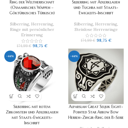
Ring der Weltherrschaft
Silberring mit Adlerklauen
(Osmanisches Wappen –
und Tughra mit Staats-
Göktürkisches Türkisch)
Ewigkeits-Inschrift
Silberring
,
Herrenring
,
Silberring
,
Herrenring
,
Ringe mit persönlicher
Steinlose Herrenringe
Erinnerung
98,75
€
174,99
€
98,75
€
174,99
€
-44%
-44%
Silberring mit rotem
Alparslan Great Seljuk Eight-
Zirkonstein und Adlerklauen
Pointed Star Arrow Bow
mit Staats-Ewigkeits-
Herren-Zihgir-Ring der B-Serie
Inschrift