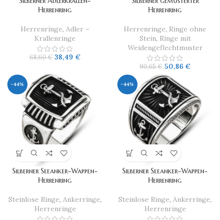
Silberner Adlerkrallen-
Silberner gemusterter
Herrenring
Herrenring
Herrenringe
,
Adler –
Herrenringe
,
Ringe ohne
Krallenringe
Stein
,
Ringe mit
Weidengeflechtmuster
38,49
€
68,60
€
50,86
€
90,65
€
-44%
-44%
Silberner Seeanker-Wappen-
Silberner Seeanker-Wappen-
Herrenring
Herrenring
Steinlose Ringe
,
Ankerringe
,
Steinlose Ringe
,
Ankerringe
,
Herrenringe
Herrenringe