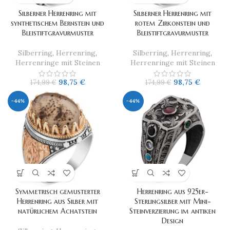
Silberner Herrenring mit
Silberner Herrenring mit
synthetischem Bernstein und
rotem Zirkonstein und
Bleistiftgravurmuster
Bleistiftgravurmuster
Silberring
,
Herrenring
,
Silberring
,
Herrenring
,
Herrenringe mit Steinen
Herrenringe mit Steinen
98,75
€
98,75
€
174,99
€
174,99
€
-44%
-44%
Symmetrisch gemusterter
Herrenring aus 925er-
Herrenring aus Silber mit
Sterlingsilber mit Mini-
natürlichem Achatstein
Steinverzierung im antiken
Design