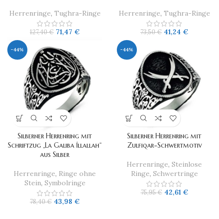
Herrenringe
,
Tughra-Ringe
Herrenringe
,
Tughra-Ringe
71,47
€
41,24
€
127,40
€
73,50
€
-44%
-44%
Silberner Herrenring mit
​Silberner Herrenring mit
Schriftzug „La Galiba İllallah“
Zulfiqar-Schwertmotiv
aus Silber
Herrenringe
,
Steinlose
Herrenringe
,
Ringe ohne
Ringe
,
Schwertringe
Stein
,
Symbolringe
42,61
€
75,95
€
43,98
€
78,40
€