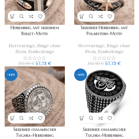
Herrenring mit silbernem
​Silberner Herrenring mit
Bullet-Motiv
Polarstern-Motiv
Herrenringe
,
Ringe ohne
Herrenringe
,
Ringe ohne
Stein
,
Symbolringe
Stein
,
Symbolringe
57,73
€
57,73
€
102,90
€
102,90
€
-44%
-44%
Silberner osmanischer
Silberner osmanischer
Tughra-Herrenring
Tughra-Herrenring