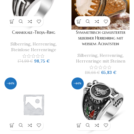
Canakkale-Troja-Ring
Symmetrisch gemusterter
silberner Herrenring mit
weißem Achatstein
Silberring
,
Herrenring
,
Steinlose Herrenringe
Silberring
,
Herrenring
,
98,75
€
Herrenringe mit Steinen
174,99
€
65,83
€
116,66
€
-44%
-44%