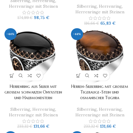
Silberring
,
Herrenring
,
Herrenringe mit Steinen
Silberring
,
Herrenring
,
Herrenringe mit Steinen
98,75
€
174,99
€
65,83
€
116,66
€
-44%
-44%
Herrenring aus Silber mit
Herren-Silberring mit großem
großem schwarzen Onyxstein
Tigerauge-Stein und
und Halbmondstern
osmanischer Tughra
Silberring
,
Herrenring
,
Silberring
,
Herrenring
,
Herrenringe mit Steinen
Herrenringe mit Steinen
131,66
€
131,66
€
233,32
€
233,32
€