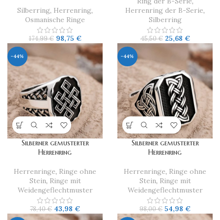
Ring der B-Serie
,
Silberring
,
Herrenring
,
Herrenring der B-Serie
,
Osmanische Ringe
Silberring
98,75
€
25,68
€
174,99
€
45,50
€
-44%
-44%
Silberner gemusterter
Silberner gemusterter
Herrenring
Herrenring
Herrenringe
,
Ringe ohne
Herrenringe
,
Ringe ohne
Stein
,
Ringe mit
Stein
,
Ringe mit
Weidengeflechtmuster
Weidengeflechtmuster
43,98
€
54,98
€
78,40
€
98,00
€