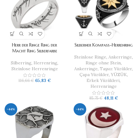
Herr der Ringe Ring der
Silberner Kompass-Herrenring
Macht Ring Silberfarbe
Steinlose Ringe
,
Ankerringe
,
Silberring
,
Herrenring
,
Ringe ohne Stein
,
Steinlose Herrenringe
Ankerringe
,
Taşsız Yüzükler
,
Çapa Yüzükler
,
YÜZÜK
,
65,83
€
Erkek Yüzükleri
,
116,66
€
Herrenringe
48,11
€
85,75
€
-44%
-44%