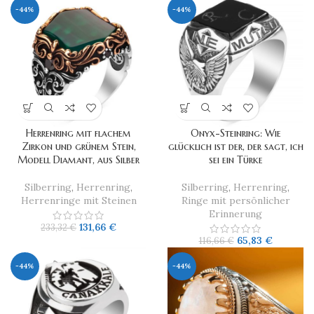
-44%
-44%
Herrenring mit flachem
Onyx-Steinring: Wie
Zirkon und grünem Stein,
glücklich ist der, der sagt, ich
Modell Diamant, aus Silber
sei ein Türke
Silberring
,
Herrenring
,
Silberring
,
Herrenring
,
Herrenringe mit Steinen
Ringe mit persönlicher
Erinnerung
131,66
€
233,32
€
65,83
€
116,66
€
-44%
-44%