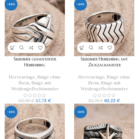
-44%
-44%
Silberner gemusterter
Silberner Herrenring mit
Herrenring
Zickzackmuster
Herrenringe
,
Ringe ohne
Herrenringe
,
Ringe ohne
Stein
,
Ringe mit
Stein
,
Ringe mit
Weidengeflechtmuster
Weidengeflechtmuster
57,73
€
63,23
€
102,90
€
112,70
€
-44%
-44%