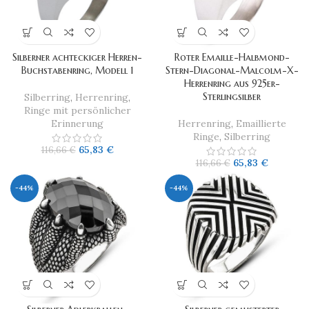
Silberner achteckiger Herren-
Roter Emaille-Halbmond-
Buchstabenring, Modell 1
Stern-Diagonal-Malcolm-X-
Herrenring aus 925er-
Sterlingsilber
Silberring
,
Herrenring
,
Ringe mit persönlicher
Erinnerung
Herrenring
,
Emaillierte
Ringe
,
Silberring
65,83
€
116,66
€
65,83
€
116,66
€
-44%
-44%