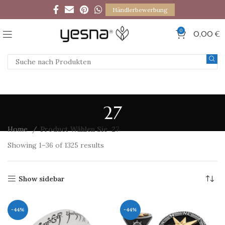
Händlerbewerbung
0
0,00
€
27
Home
Product Wählen Sie
27
Showing 1–36 of 1325 results
Show sidebar
-44%
-44%