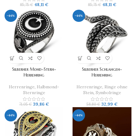
48,11
€
48,11
€
85,75
€
85,75
€
-44%
-44%
Silberner Mond-Stern-
​Silberner Schlangen-
Herrenring
Herrenring
Herrenringe
,
Halbmond-
Herrenringe
,
Ringe ohne
Sternringe
Stein
,
Symbolringe
39,86
€
32,99
€
71,05
€
58,80
€
-44%
-44%