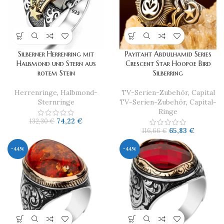
Silberner Herrenring mit
Payitaht Abdulhamid Series
Halbmond und Stern aus
Crescent Star Hoopoe Bird
rotem Stein
Silberring
Herrenringe
,
Halbmond-
TV-Serien-Zubehör
,
Capital
Sternringe
TV-Serien-Zubehör
,
Capital-
Ringe
74,22
€
132,30
€
65,83
€
116,66
€
-44%
-44%