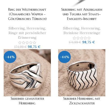
Ring der Weltherrschaft
Silberring mit Adlerklauen
(Osmanisches Wappen –
und Tughra mit Staats-
Göktürkisches Türkisch)
Ewigkeits-Inschrift
Silberring
,
Herrenring
,
Silberring
,
Herrenring
,
Ringe mit persönlicher
Steinlose Herrenringe
Erinnerung
98,75
€
174,99
€
98,75
€
174,99
€
-44%
-44%
Silberner gemusterter
Silberner Herrenring mit
Herrenring
Zickzackmuster