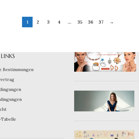
1
2
3
4
…
35
36
37
→
LINKS
z Bestimmungen
vertrag
dingungen
dingungen
cht
-Tabelle