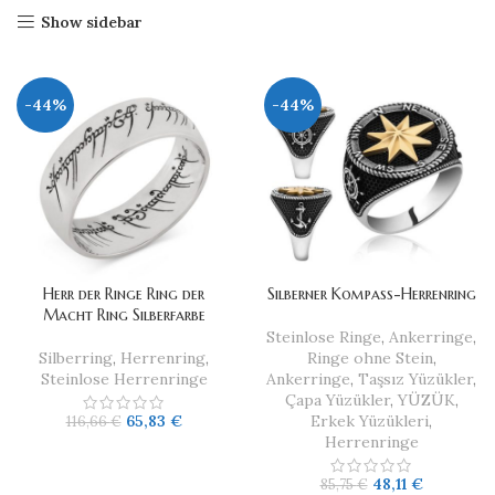
Show sidebar
-44%
-44%
Herr der Ringe Ring der
Silberner Kompass-Herrenring
Macht Ring Silberfarbe
Steinlose Ringe
,
Ankerringe
,
Silberring
,
Herrenring
,
Ringe ohne Stein
,
Steinlose Herrenringe
Ankerringe
,
Taşsız Yüzükler
,
Çapa Yüzükler
,
YÜZÜK
,
65,83
€
Erkek Yüzükleri
,
116,66
€
Herrenringe
48,11
€
85,75
€