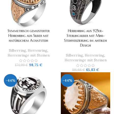
Symmetrisch gemusterter
Herrenring aus 925er-
Herrenring aus Silber mit
Sterlingsilber mit Mini-
natürlichem Achatstein
Steinverzierung im antiken
Design
Silberring
,
Herrenring
,
Herrenringe mit Steinen
Silberring
,
Herrenring
,
Herrenringe mit Steinen
98,75
€
174,99
€
65,83
€
116,66
€
-44%
-44%