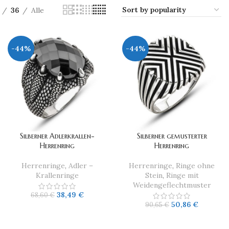
36
Alle
-44%
-44%
Silberner Adlerkrallen-
Silberner gemusterter
Herrenring
Herrenring
Herrenringe
,
Adler –
Herrenringe
,
Ringe ohne
Krallenringe
Stein
,
Ringe mit
Weidengeflechtmuster
38,49
€
68,60
€
50,86
€
90,65
€