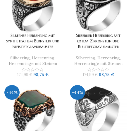
Silberner Herrenring mit
Silberner Herrenring mit
synthetischem Bernstein und
rotem Zirkonstein und
Bleistiftgravurmuster
Bleistiftgravurmuster
Silberring
,
Herrenring
,
Silberring
,
Herrenring
,
Herrenringe mit Steinen
Herrenringe mit Steinen
98,75
€
98,75
€
174,99
€
174,99
€
-44%
-44%