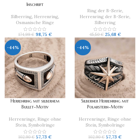
Inschrift
Ring der B-Serie
,
Silberring
,
Herrenring
,
Herrenring der B-Serie
,
Osmanische Ringe
Silberring
98,75
€
25,68
€
174,99
€
45,50
€
-44%
-44%
Herrenring mit silbernem
​Silberner Herrenring mit
Bullet-Motiv
Polarstern-Motiv
Herrenringe
,
Ringe ohne
Herrenringe
,
Ringe ohne
Stein
,
Symbolringe
Stein
,
Symbolringe
57,73
€
57,73
€
102,90
€
102,90
€