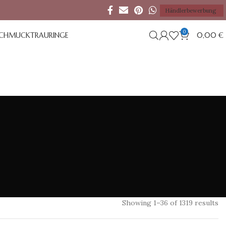
Händlerbewerbung
0
SCHMUCK
TRAURINGE
0,00
€
Showing 1–36 of 1319 results