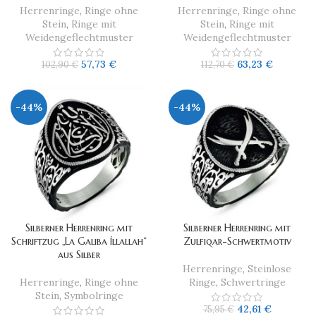
Herrenringe
,
Ringe ohne
Herrenringe
,
Ringe ohne
Stein
,
Ringe mit
Stein
,
Ringe mit
Weidengeflechtmuster
Weidengeflechtmuster
57,73
€
63,23
€
102,90
€
112,70
€
-44%
-44%
Silberner Herrenring mit
​Silberner Herrenring mit
Schriftzug „La Galiba İllallah“
Zulfiqar-Schwertmotiv
aus Silber
Herrenringe
,
Steinlose
Herrenringe
,
Ringe ohne
Ringe
,
Schwertringe
Stein
,
Symbolringe
42,61
€
75,95
€