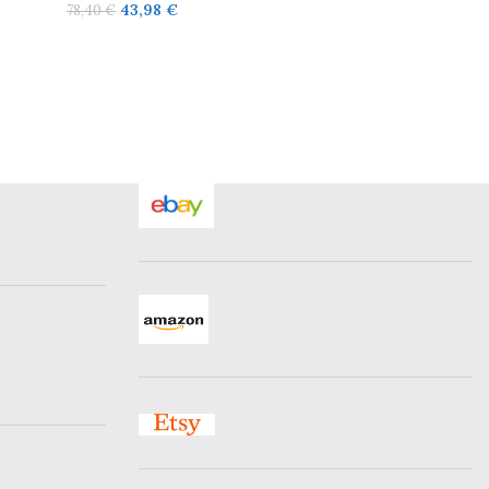
43,98
€
78,40
€