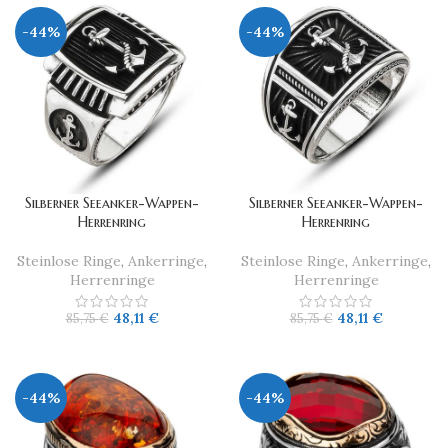
-44%
-44%
Silberner Seeanker-Wappen-
Silberner Seeanker-Wappen-
Herrenring
Herrenring
Steinlose Ringe
,
Ankerringe
,
Steinlose Ringe
,
Ankerringe
,
Herrenringe
Herrenringe
48,11
€
48,11
€
85,75
€
85,75
€
-44%
-44%