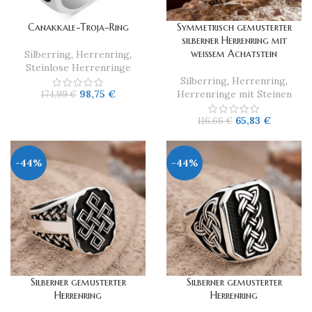
Canakkale-Troja-Ring
Symmetrisch gemusterter
silberner Herrenring mit
weißem Achatstein
Silberring
,
Herrenring
,
Steinlose Herrenringe
Silberring
,
Herrenring
,
98,75
€
Herrenringe mit Steinen
174,99
€
65,83
€
116,66
€
-44%
-44%
Silberner gemusterter
Silberner gemusterter
Herrenring
Herrenring