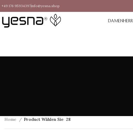
+49 176 95934397
info@yesna.shop
DAMEN
HER
Home
Product Wählen Sie
28