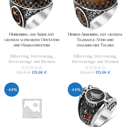
Herrenring aus Silber mit
Herren-Silberring mit großem
großem schwarzen Onyxstein
Tigerauge-Stein und
und Halbmondstern
osmanischer Tughra
Silberring
,
Herrenring
,
Silberring
,
Herrenring
,
Herrenringe mit Steinen
Herrenringe mit Steinen
131,66
€
131,66
€
233,32
€
233,32
€
-44%
-44%