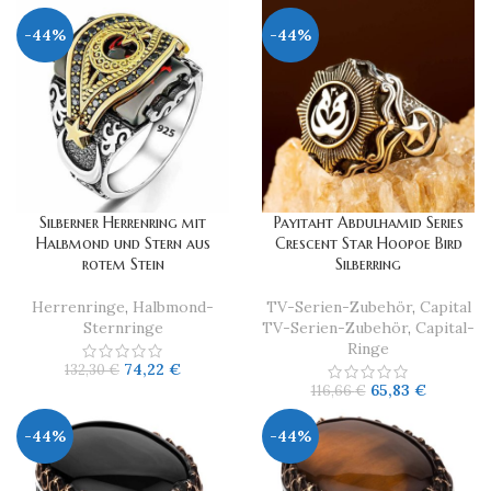
-44%
-44%
Silberner Herrenring mit
Payitaht Abdulhamid Series
Halbmond und Stern aus
Crescent Star Hoopoe Bird
rotem Stein
Silberring
Herrenringe
,
Halbmond-
TV-Serien-Zubehör
,
Capital
Sternringe
TV-Serien-Zubehör
,
Capital-
Ringe
74,22
€
132,30
€
65,83
€
116,66
€
-44%
-44%