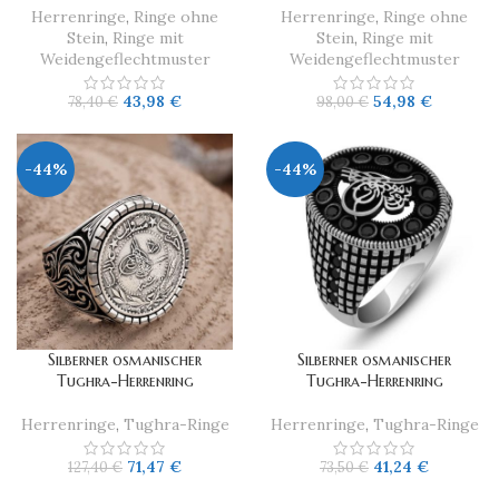
Herrenringe
,
Ringe ohne
Herrenringe
,
Ringe ohne
Stein
,
Ringe mit
Stein
,
Ringe mit
Weidengeflechtmuster
Weidengeflechtmuster
43,98
€
54,98
€
78,40
€
98,00
€
-44%
-44%
Silberner osmanischer
Silberner osmanischer
Tughra-Herrenring
Tughra-Herrenring
Herrenringe
,
Tughra-Ringe
Herrenringe
,
Tughra-Ringe
71,47
€
41,24
€
127,40
€
73,50
€