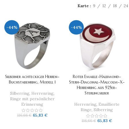
Karte
9
12
18
24
-44%
-44%
Silberner achteckiger Herren-
Roter Emaille-Halbmond-
Buchstabenring, Modell 1
Stern-Diagonal-Malcolm-X-
Herrenring aus 925er-
Sterlingsilber
Silberring
,
Herrenring
,
Ringe mit persönlicher
Erinnerung
Herrenring
,
Emaillierte
Ringe
,
Silberring
65,83
€
116,66
€
65,83
€
116,66
€