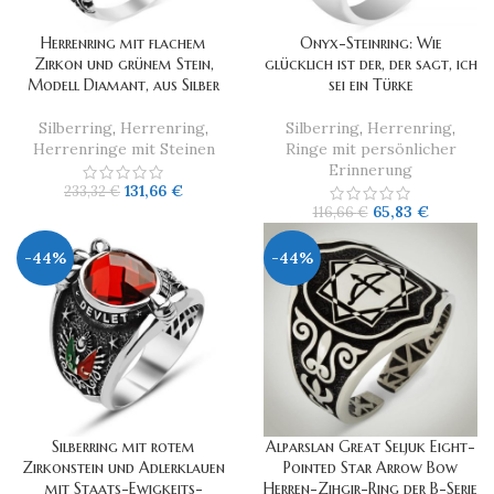
Herrenring mit flachem
Onyx-Steinring: Wie
Zirkon und grünem Stein,
glücklich ist der, der sagt, ich
Modell Diamant, aus Silber
sei ein Türke
Silberring
,
Herrenring
,
Silberring
,
Herrenring
,
Herrenringe mit Steinen
Ringe mit persönlicher
Erinnerung
131,66
€
233,32
€
65,83
€
116,66
€
-44%
-44%
Silberring mit rotem
Alparslan Great Seljuk Eight-
Zirkonstein und Adlerklauen
Pointed Star Arrow Bow
mit Staats-Ewigkeits-
Herren-Zihgir-Ring der B-Serie