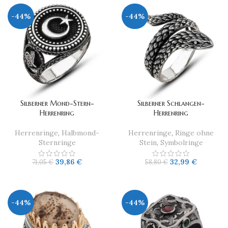
-44%
-44%
Silberner Mond-Stern-
​Silberner Schlangen-
Herrenring
Herrenring
Herrenringe
,
Halbmond-
Herrenringe
,
Ringe ohne
Sternringe
Stein
,
Symbolringe
39,86
€
32,99
€
71,05
€
58,80
€
-44%
-44%