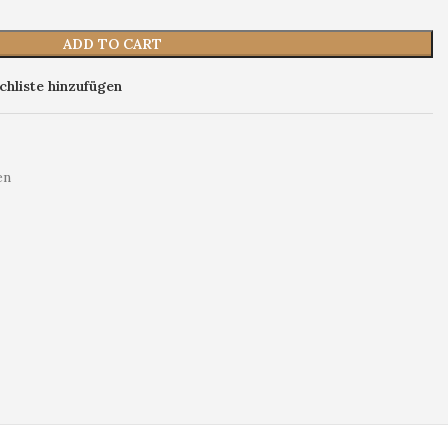
ADD TO CART
hliste hinzufügen
en