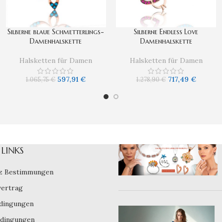
Silberne blaue Schmetterlings-
Silberne Endless Love
Damenhalskette
Damenhalskette
Halsketten für Damen
Halsketten für Damen
597,91
€
717,49
€
1.065,75
€
1.278,90
€
LINKS
z Bestimmungen
vertrag
dingungen
dingungen