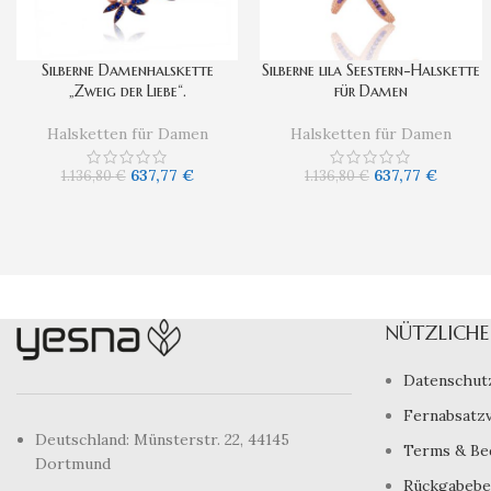
Silberne Damenhalskette
Silberne lila Seestern-Halskette
„Zweig der Liebe“.
für Damen
Halsketten für Damen
Halsketten für Damen
637,77
€
637,77
€
1.136,80
€
1.136,80
€
NÜTZLICHE 
Datenschut
Fernabsatz
Deutschland: Münsterstr. 22, 44145
Terms & Be
Dortmund
Rückgabebe