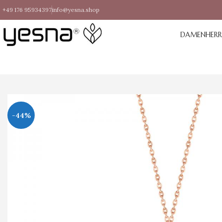
+49 176 95934397
info@yesna.shop
DAMEN
HER
-44%