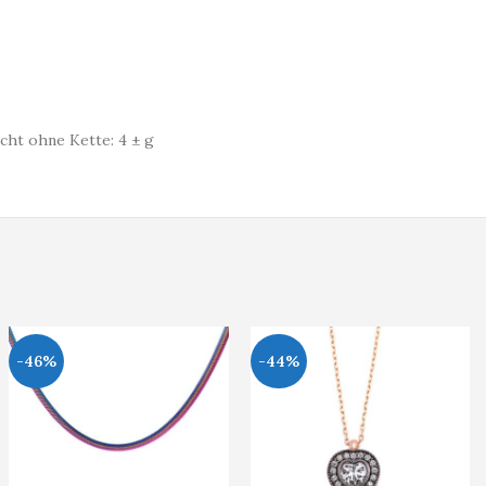
cht ohne Kette: 4 ± g
-46%
-44%