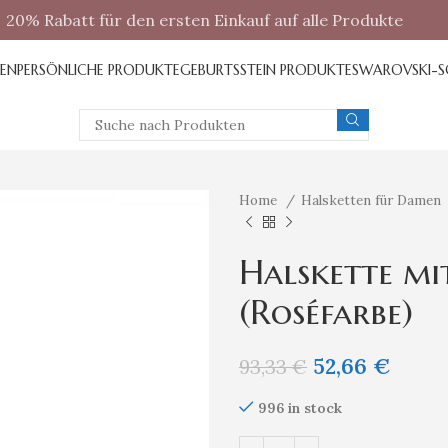
20% Rabatt für den ersten Einkauf auf alle Produkte
REN
PERSÖNLICHE PRODUKTE
GEBURTSSTEIN PRODUKTE
SWAROVSKI-
Home
Halsketten für Damen
Halskette mi
(Roséfarbe)
52,66
€
93,33
€
996 in stock