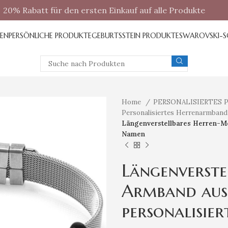
20% Rabatt für den ersten Einkauf auf alle Produkte
REN
PERSÖNLICHE PRODUKTE
GEBURTSSTEIN PRODUKTE
SWAROVSKI-
Home
PERSONALISIERTES
Personalisiertes Herrenarmban
Längenverstellbares Herren-Me
Namen
Längenverste
Armband aus 
personalisie