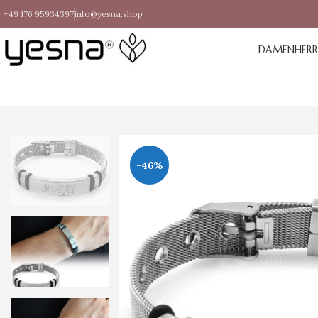
+49 176 95934397
info@yesna.shop
DAMEN
HER
-46%