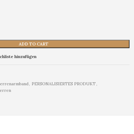
ADD TO CART
hliste hinzufügen
Herrenarmband
,
PERSONALISIERTES PRODUKT
,
Herren