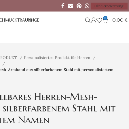
Händlerbewerbung
0
SCHMUCK
TRAURINGE
0,00
€
 PRODUKT
Personalisiertes Produkt für Herren
d
sh-Armband aus silberfarbenem Stahl mit personalisiertem
llbares Herren-Mesh-
silberfarbenem Stahl mit
rtem Namen