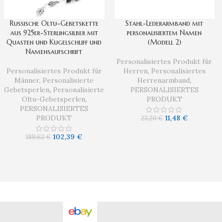
Russische Oltu-Gebetskette
Stahl-Lederarmband mit
aus 925er-Sterlingsilber mit
personalisiertem Namen
Quasten und Kugelschliff und
(Modell 2)
Namensaufschrift
Personalisiertes Produkt für
Personalisiertes Produkt für
Herren
,
Personalisiertes
Männer
,
Personalisierte
Herrenarmband
,
Gebetsperlen
,
Personalisierte
PERSONALISIERTES
Oltu-Gebetsperlen
,
PRODUKT
PERSONALISIERTES
PRODUKT
11,48
€
23,20
€
102,39
€
189,62
€