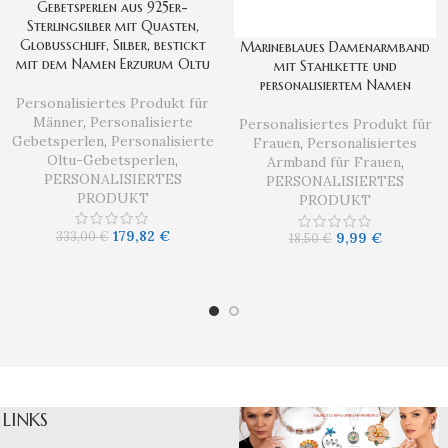
Gebetsperlen aus 925er-
Sterlingsilber mit Quasten,
Globusschliff, Silber, bestickt
Marineblaues Damenarmband
mit dem Namen Erzurum Oltu
mit Stahlkette und
personalisiertem Namen
Personalisiertes Produkt für
Männer
,
Personalisierte
Personalisiertes Produkt für
Gebetsperlen
,
Personalisierte
Frauen
,
Personalisiertes
Oltu-Gebetsperlen
,
Armband für Frauen
,
PERSONALISIERTES
PERSONALISIERTES
PRODUKT
PRODUKT
179,82
€
333,00
€
9,99
€
18,50
€
LINKS