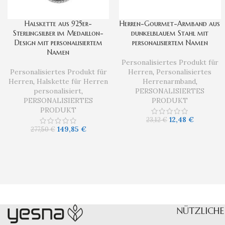
Halskette aus 925er-
Herren-Gourmet-Armband aus
Sterlingsilber im Medaillon-
dunkelblauem Stahl mit
Design mit personalisiertem
personalisiertem Namen
Namen
Personalisiertes Produkt für
Personalisiertes Produkt für
Herren
,
Personalisiertes
Herren
,
Halskette für Herren
Herrenarmband
,
personalisiert
,
PERSONALISIERTES
PERSONALISIERTES
PRODUKT
PRODUKT
12,48
€
23,12
€
149,85
€
277,50
€
NÜTZLICHE 