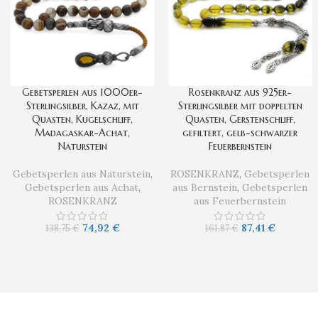
Gebetsperlen aus 1000er-
Rosenkranz aus 925er-
Sterlingsilber, Kazaz, mit
Sterlingsilber mit doppelten
Quasten, Kugelschliff,
Quasten, Gerstenschliff,
Madagaskar-Achat,
gefiltert, gelb-schwarzer
Naturstein
Feuerbernstein
Gebetsperlen aus Naturstein
,
ROSENKRANZ
,
Gebetsperlen
Gebetsperlen aus Achat
,
aus Bernstein
,
Gebetsperlen
ROSENKRANZ
aus Feuerbernstein
74,92
€
87,41
€
138,75
€
161,87
€