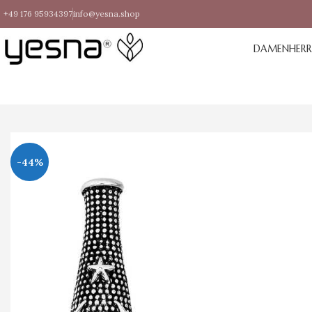
+49 176 95934397
info@yesna.shop
DAMEN
HER
-44%