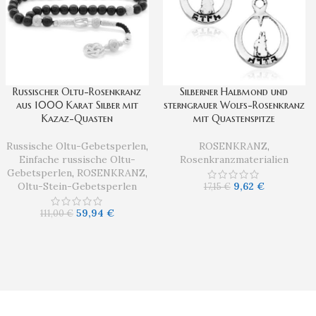
Russischer Oltu-Rosenkranz
Silberner Halbmond und
aus 1000 Karat Silber mit
sterngrauer Wolfs-Rosenkranz
Kazaz-Quasten
mit Quastenspitze
Russische Oltu-Gebetsperlen
,
ROSENKRANZ
,
Einfache russische Oltu-
Rosenkranzmaterialien
Gebetsperlen
,
ROSENKRANZ
,
Oltu-Stein-Gebetsperlen
9,62
€
17,15
€
59,94
€
111,00
€