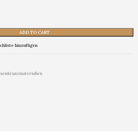
ADD TO CART
hliste hinzufügen
senkranzmaterialien