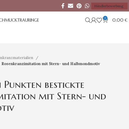
Händlerbewerbung
0
SCHMUCK
TRAURINGE
0,00
€
nkranzmaterialien
e Rosenkranzimitation mit Stern- und Halbmondmotiv
n Punkten bestickte
itation mit Stern- und
tiv