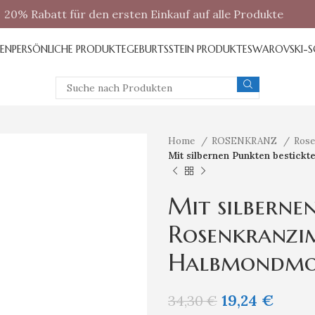
20% Rabatt für den ersten Einkauf auf alle Produkte
REN
PERSÖNLICHE PRODUKTE
GEBURTSSTEIN PRODUKTE
SWAROVSKI-
Home
ROSENKRANZ
Rose
Mit silbernen Punkten bestickt
Mit silberne
Rosenkranzim
Halbmondmo
19,24
€
34,30
€