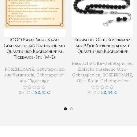
1000 Karat Silber Kazaz
Russischer Oltu-Rosenkranz
Gebetskette aus Naturstein mit
aus 925er-Sterlingsilber mit
Quasten und Kugelschliff im
Quasten und Kugelschliff
Tigerauge-Stil (M-2)
Russische Oltu-Gebetsperlen
,
ROSENKRANZ
,
Gebetsperlen
Einfache russische Oltu-
aus Naturstein
,
Gebetsperlen
Gebetsperlen
,
ROSENKRANZ
,
aus Tigerauge
Oltu-Stein-Gebetsperlen
82,41
€
52,44
€
152,62
€
97,12
€