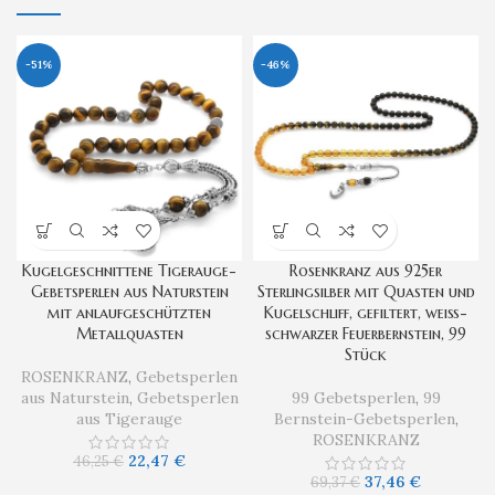
-51%
-46%
Kugelgeschnittene Tigerauge-
Rosenkranz aus 925er
Gebetsperlen aus Naturstein
Sterlingsilber mit Quasten und
mit anlaufgeschützten
Kugelschliff, gefiltert, weiß-
Metallquasten
schwarzer Feuerbernstein, 99
Stück
ROSENKRANZ
,
Gebetsperlen
aus Naturstein
,
Gebetsperlen
99 Gebetsperlen
,
99
aus Tigerauge
Bernstein-Gebetsperlen
,
ROSENKRANZ
22,47
€
46,25
€
37,46
€
69,37
€