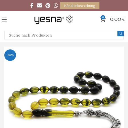
Händlerbewerbung
0
0,00
€
-46%