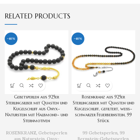
RELATED PRODUCTS
-46%
-46%
Gebetsperlen aus 925er
Rosenkranz aus 925er
Sterlingsilber mit Quasten und
Sterlingsilber mit Quasten und
Kugelschliff aus Onyx-
Kugelschliff, gefiltert, weiß-
Naturstein mit Halbmond- und
schwarzer Feuerbernstein, 99
Sternmotiven
Stück
ROSENKRANZ
,
Gebetsperlen
99 Gebetsperlen
,
99
aus Naturstein
,
Onyx-
Bernstein-Gebetsperlen
,