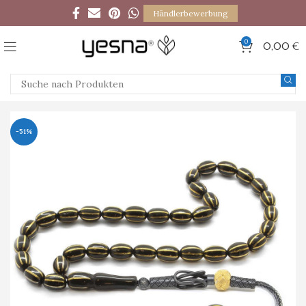
Händlerbewerbung
0
0,00
€
-51%