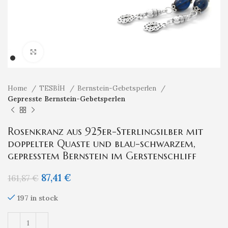
Klicken um zu vergrößern
Home
TESBİH
Bernstein-Gebetsperlen
Gepresste Bernstein-Gebetsperlen
Rosenkranz aus 925er-Sterlingsilber mit
doppelter Quaste und blau-schwarzem,
gepresstem Bernstein im Gerstenschliff
87,41
€
161,87
€
197 in stock