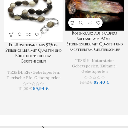
Rosenkranz aus braunem
Sultanit aus 925er-
Sterlingsilber mit Quasten und
Efe-Rosenkranz aus 925er-
facettiertem Gerstenschliff
Sterlingsilber mit Quasten und
Büffelhornschliff im
TESBİH
,
Naturstein-
Gerstenschliff
Gebetsperlen
,
Zultanit-
Gebetsperlen
TESBİH
,
Efe-Gebetsperlen
,
Tierische Efe-Gebetsperlen
92,40
€
171,12
€
59,94
€
111,00
€