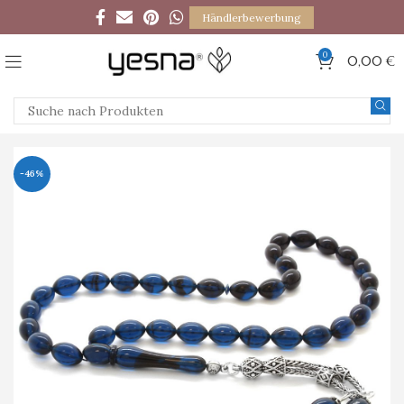
Händlerbewerbung
0
0,00
€
-46%