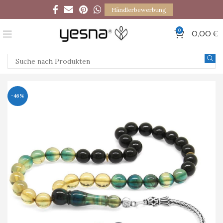
Händlerbewerbung
0
0,00
€
-46%