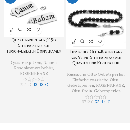
Quastenspitze aus 925er
Sterlingsilber mit
personalisierten Doppelnamen
Russischer Oltu-Rosenkranz
aus 925er-Sterlingsilber mit
Quastenspitzen
,
Namen
,
Quasten und Kugelschliff
Rosenkranzzubehör
,
ROSENKRANZ
Russische Oltu-Gebetsperlen
,
Einfache russische Oltu-
12,48
€
23,12
€
Gebetsperlen
,
ROSENKRANZ
,
Oltu-Stein-Gebetsperlen
52,44
€
97,12
€