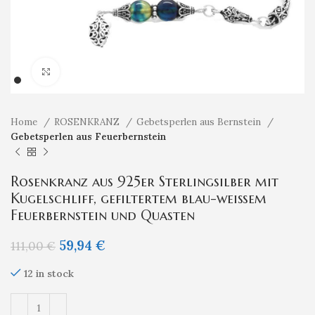
Klicken um zu vergrößern
Home
ROSENKRANZ
Gebetsperlen aus Bernstein
Gebetsperlen aus Feuerbernstein
Rosenkranz aus 925er Sterlingsilber mit
Kugelschliff, gefiltertem blau-weißem
Feuerbernstein und Quasten
59,94
€
111,00
€
12 in stock