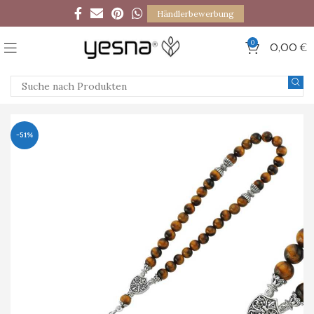
Händlerbewerbung
0
0,00
€
-51%