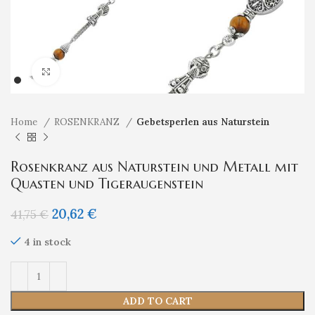
Klicken um zu vergrößern
Home
ROSENKRANZ
Gebetsperlen aus Naturstein
Rosenkranz aus Naturstein und Metall mit
Quasten und Tigeraugenstein
20,62
€
41,75
€
4 in stock
ADD TO CART