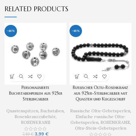
RELATED PRODUCTS
-46%
-46%
Personalisierte
Russischer Oltu-Rosenkranz
Buchstabenperlen aus 925er
aus 925er-Sterlingsilber mit
Sterlingsilber
Quasten und Kugelschliff
Quastenspitzen
,
Buchstaben
,
Russische Oltu-Gebetsperlen
,
Rosenkranzzubehör
,
Einfache russische Oltu-
ROSENKRANZ
Gebetsperlen
,
ROSENKRANZ
,
Oltu-Stein-Gebetsperlen
3,99
€
7,40
€