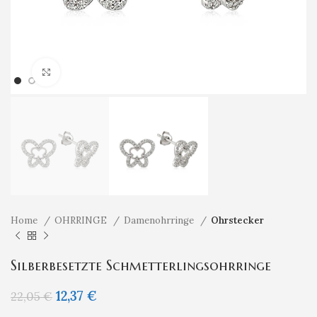
Klicken um zu vergrößern
Home
OHRRINGE
Damenohrringe
Ohrstecker
Silberbesetzte Schmetterlingsohrringe
12,37
€
22,05
€