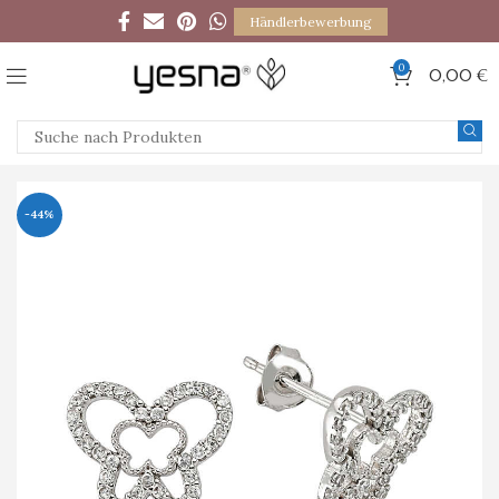
Händlerbewerbung
0
0,00
€
-44%