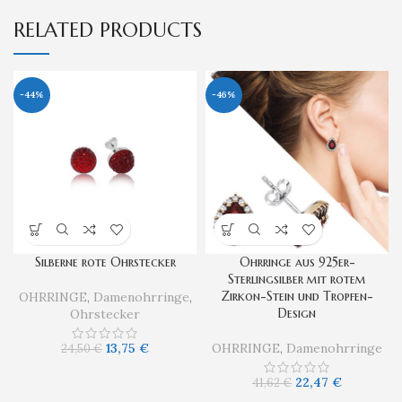
RELATED PRODUCTS
-44%
-46%
Silberne rote Ohrstecker
Ohrringe aus 925er-
Sterlingsilber mit rotem
Zirkon-Stein und Tropfen-
OHRRINGE
,
Damenohrringe
,
Design
Ohrstecker
13,75
€
OHRRINGE
,
Damenohrringe
24,50
€
22,47
€
41,62
€