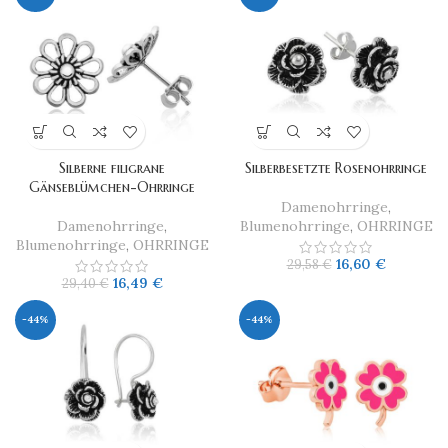
Silberne filigrane
Silberbesetzte Rosenohrringe
Gänseblümchen-Ohrringe
Damenohrringe
,
Damenohrringe
,
Blumenohrringe
,
OHRRINGE
Blumenohrringe
,
OHRRINGE
16,60
€
29,58
€
16,49
€
29,40
€
-44%
-44%