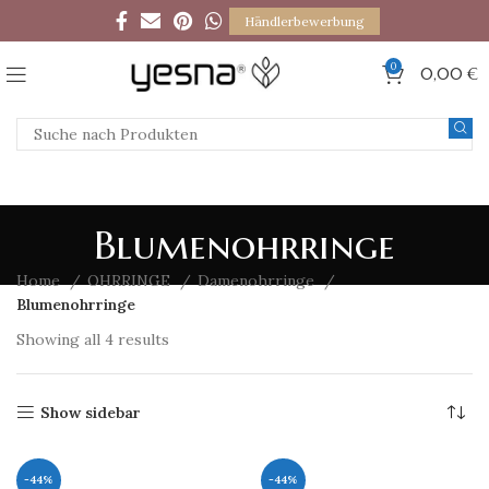
Händlerbewerbung
0
0,00
€
Blumenohrringe
Home
OHRRINGE
Damenohrringe
Blumenohrringe
Showing all 4 results
Show sidebar
-44%
-44%