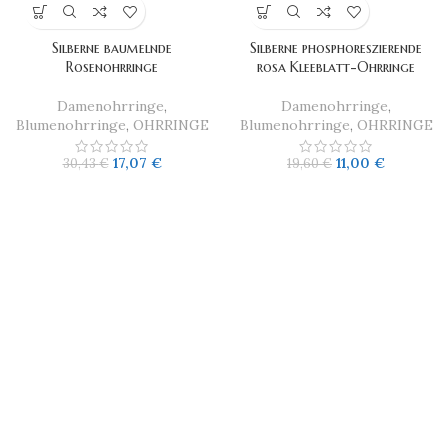
Silberne baumelnde
Silberne phosphoreszierende
Rosenohrringe
rosa Kleeblatt-Ohrringe
Damenohrringe
,
Damenohrringe
,
Blumenohrringe
,
OHRRINGE
Blumenohrringe
,
OHRRINGE
17,07
€
11,00
€
30,43
€
19,60
€