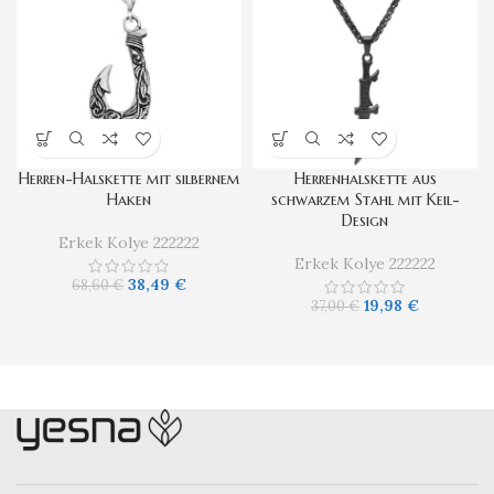
Herren-Halskette mit silbernem
Herrenhalskette aus
Haken
schwarzem Stahl mit Keil-
Design
Erkek Kolye 222222
Erkek Kolye 222222
38,49
€
68,60
€
19,98
€
37,00
€