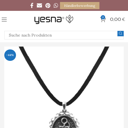
Händlerbewerbung
0
0,00
€
-44%