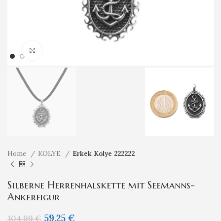
Klicken um zu vergrößern
Home
KOLYE
Erkek Kolye 222222
Silberne Herrenhalskette mit Seemanns-
Ankerfigur
59,25
€
104,99
€