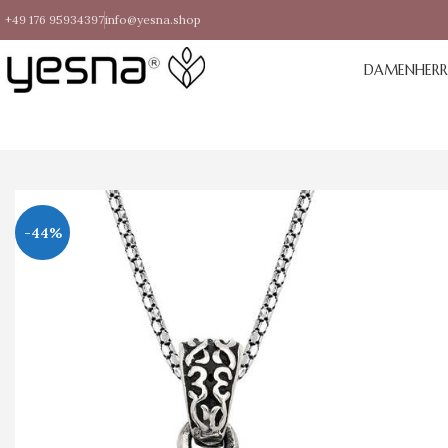
+49 176 95934397
info@yesna.shop
DAMEN
HER
-44%