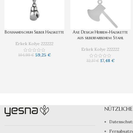
Boxhandschuh Silber Halskette
Axe Design Herren-Halskette
aus silberfarbenem Stahl
Erkek Kolye 222222
Erkek Kolye 222222
59,25
€
104,99
€
17,48
€
32,37
€
NÜTZLICHE 
Datenschut
Fernabsatz