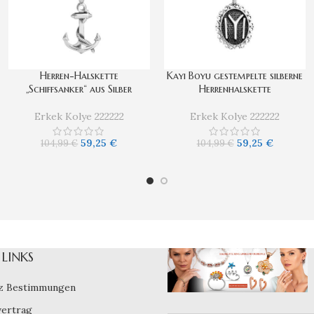
Herren-Halskette
Kayı Boyu gestempelte silberne
„Schiffsanker“ aus Silber
Herrenhalskette
Erkek Kolye 222222
Erkek Kolye 222222
59,25
€
59,25
€
104,99
€
104,99
€
LINKS
z Bestimmungen
vertrag