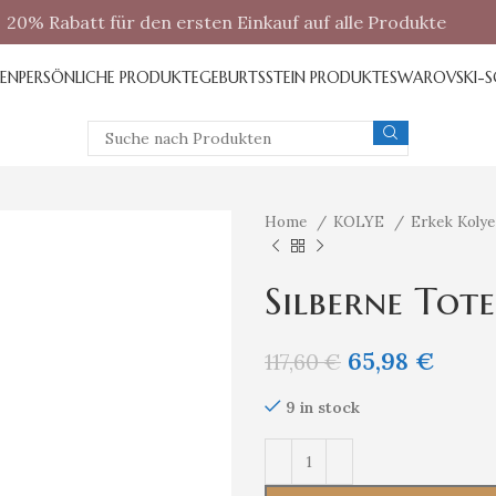
20% Rabatt für den ersten Einkauf auf alle Produkte
REN
PERSÖNLICHE PRODUKTE
GEBURTSSTEIN PRODUKTE
SWAROVSKI-
Home
KOLYE
Erkek Kolye
Silberne Tot
65,98
€
117,60
€
9 in stock