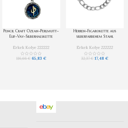
Pencil Craft Ozean-Perlmutt-
Herren-Figarokette aus
Elif-Vav-Silberhalskette
silberfarbenem Stahl
Erkek Kolye 222222
Erkek Kolye 222222
65,83
€
17,48
€
116,66
€
32,37
€