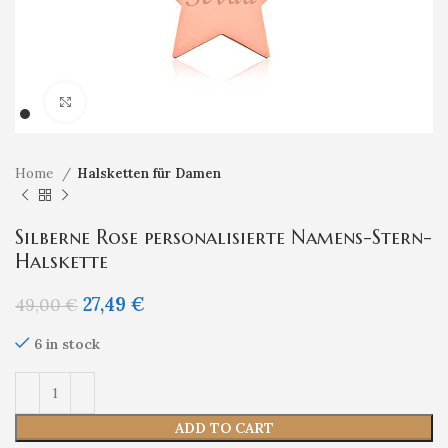
Klicken um zu vergrößern
Home
Halsketten für Damen
Silberne Rose personalisierte Namens-Stern-
Halskette
27,49
€
49,00
€
6 in stock
ADD TO CART