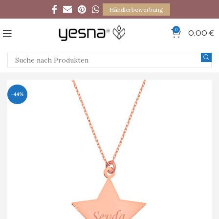
Händlerbewerbung
0
0,00
€
-44%