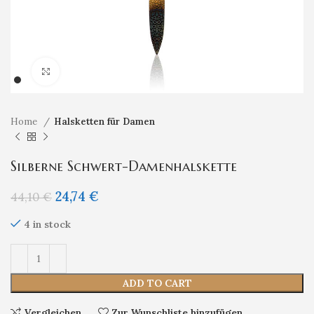
Klicken um zu vergrößern
Home
Halsketten für Damen
Silberne Schwert-Damenhalskette
24,74
€
44,10
€
4 in stock
ADD TO CART
Vergleichen
Zur Wunschliste hinzufügen