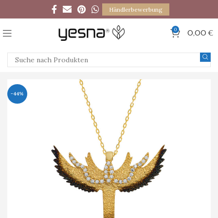
Händlerbewerbung
0
0,00
€
-44%