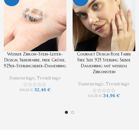
Weißer Zirkon-Stein-Leiter-
Gourmet Design Rose Farbe
Design, Silberfarbe, freie Größe,
Free Size 925 Sterling Silber
925er-Sterlingsilber-Damenring
Damenring mit weißem
Zirkonstein
Damenringe
,
Trendringe
Damenringe
,
Trendringe
32,46
€
60,12
€
34,96
€
64,75
€