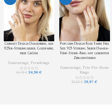
Gurmet Design Damenring aus
Popcorn Design Rose Farbe Free
925er-Sterlingsilber, Goldfarbe,
Size 925 Sterling Silber Damen-
freie Größe
Fünf-Steine-Ring mit gereihten
Zirkonsteinen
Damenringe
,
Trendringe
Damenringe
,
Tria-Five Stone
34,96
€
Ringe
64,75
€
29,97
€
55,50
€