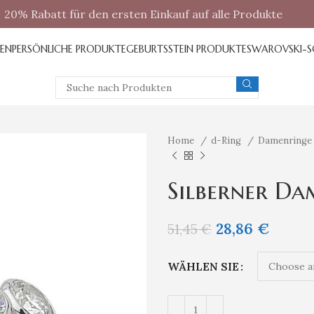
20% Rabatt für den ersten Einkauf auf alle Produkte
REN
PERSÖNLICHE PRODUKTE
GEBURTSSTEIN PRODUKTE
SWAROVSKI-
Home
d-Ring
Damenring
Silberner Da
28,86
€
51,45
€
WÄHLEN SIE