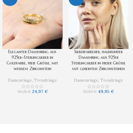
Eleganter Damenring aus
Silberfarbener, halbrunder
925er-Sterlingsilber in
Damenring aus 925er
Goldfarbe, freie Größe, mit
Sterlingsilber in freier Größe
weißem Zirkonstein
mit gereihten Zirkonsteinen
Damenringe
,
Trendringe
Damenringe
,
Trendringe
24,97
€
49,95
€
46,25
€
92,50
€