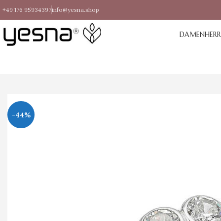
+49 176 95934397
info@yesna.shop
DAMEN
HER
-44%